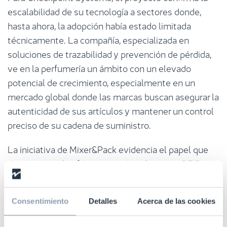
escalabilidad de su tecnología a sectores donde,
hasta ahora, la adopción había estado limitada
técnicamente. La compañía, especializada en
soluciones de trazabilidad y prevención de pérdida,
ve en la perfumería un ámbito con un elevado
potencial de crecimiento, especialmente en un
mercado global donde las marcas buscan asegurar la
autenticidad de sus artículos y mantener un control
preciso de su cadena de suministro.
La iniciativa de Mixer&Pack evidencia el papel que
desempeñan los fabricantes de soluciones RFID en
la modernización industrial. El Sello EIBT, otorgado
por ANCES, avala proyectos con un componente
Consentimiento
Detalles
Acerca de las cookies
claro de I+D+i que apuesten por tecnología
avanzada. Esto permite identificar propuestas