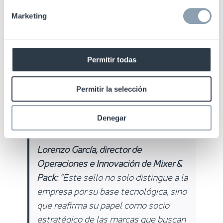
solo suministrar tecnología, sino
adaptarla a las particularidades de
Marketing
cada fabricante para garantizar
fiabilidad, velocidad y precisión. Este
proyecto marca un antes y un
Permitir todas
después en la trazabilidad del sector y
abre la puerta a nuevos modelos de
Permitir la selección
eficiencia y control”.
Denegar
Lorenzo García, director de
Operaciones e Innovación de Mixer &
Pack:
“Este sello no solo distingue a la
empresa por su base tecnológica, sino
que reafirma su papel como socio
estratégico de las marcas que buscan