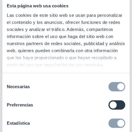
empresariales con un fuerte impacto tecnológico y
Esta página web usa cookies
un elevado rigor en sus procesos de innovación; y
Las cookies de este sitio web se usan para personalizar
aquí es donde encaja a la perfección la tecnología
el contenido y los anuncios, ofrecer funciones de redes
RFID de Checkpoint Systems, que garantiza
sociales y analizar el tráfico. Además, compartimos
sistemas de producción hiperconectados, capaces
información sobre el uso que haga del sitio web con
nuestros partners de redes sociales, publicidad y análisis
de generar datos en tiempo real y optimizar la toma
web, quienes pueden combinarla con otra información
de decisiones.
que les haya proporcionado o que hayan recopilado a
partir del uso que haya hecho de sus servicios.
Carlos Cruz
,
director comercial de
Selección
Checkpoint Systems en España:
“La
Necesarias
de
implantación de los túneles RFID en
consentimiento
Mixer&Pack demuestra que la
Preferencias
industria de la belleza está preparada
para dar un salto cualitativo en
Estadística
digitalización. Nuestro objetivo no es