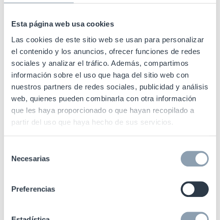
permite asignar a cada neumático su información de
Esta página web usa cookies
producción, fecha, línea, lote, pruebas superadas y
resultados
. Todo este histórico queda vinculado al
Las cookies de este sitio web se usan para personalizar
el contenido y los anuncios, ofrecer funciones de redes
identificador único de forma segura y automatizada.
sociales y analizar el tráfico. Además, compartimos
información sobre el uso que haga del sitio web con
Gestión logística y distribución
nuestros partners de redes sociales, publicidad y análisis
web, quienes pueden combinarla con otra información
La RFID permite realizar
inventarios instantáneos
que les haya proporcionado o que hayan recopilado a
sin contacto visual
, clasificar neumáticos
partir del uso que haya hecho de sus servicios.
automáticamente
y
trazar cada unidad desde la
fábrica hasta el distribuidor
, sin errores y sin gracias a
Selección
los portales RFID. Además, agiliza procesos de envío,
Necesarias
de
recepción y control de calidad en destino.
consentimiento
Preferencias
Trazabilidad postventa y mantenimiento
Los talleres y flotas pueden
registrar operaciones de
Estadística