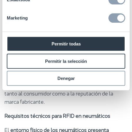
montaje, mantenimiento, kilometraje y
recauchutado, vinculando esa información al
Marketing
neumático en sí y no al vehículo.
Esto mejora la
seguridad y permite una gestión mucho más precisa
del ciclo de vida.
Permitir todas
Prevención de fraude y falsificaciones
Permitir la selección
Con la RFID se puede verificar la a
utenticidad del
producto y prevenir el uso de neumáticos fuera de
Denegar
normativa o falsificados
. Esto es clave para proteger
tanto al consumidor como a la reputación de la
marca fabricante.
Requisitos técnicos para RFID en neumáticos
El
entorno físico de los neumáticos presenta