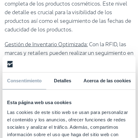
completa de los productos cosméticos. Este nivel
de detalle es crucial para la visibilidad de los
productos así como el seguimiento de las fechas de
caducidad de los productos.
Gestión de Inventario Optimizada:
Con la RFID, las
marcas y retailers pueden realizar un seguimiento en
tiempo real de sus inventarios, lo que permite una
precisión sin igual en el control de stock. Esto es
especialmente útil para artículos de alta demanda o
Consentimiento
Detalles
Acerca de las cookies
ediciones limitadas, logrando que los productos
deseados estén siempre disponibles para los
consumidores.
Esta página web usa cookies
Las cookies de este sitio web se usan para personalizar
Mejora en la Experiencia del Cliente:
La
el contenido y los anuncios, ofrecer funciones de redes
implementación de la RFID en cosméticos puede
sociales y analizar el tráfico. Además, compartimos
enriquecer significativamente la experiencia de
información sobre el uso que haga del sitio web con