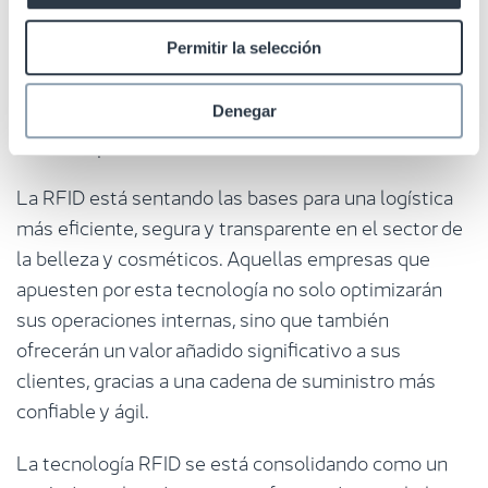
Las marcas y retailers que adopten la RFID no solo
Permitir la selección
están invirtiendo en eficiencia operativa sino
también en crear una experiencia diferenciadora y
Denegar
atractiva para el consumidor actual y futuro.
La RFID está sentando las bases para una logística
más eficiente, segura y transparente en el sector de
la belleza y cosméticos. Aquellas empresas que
apuesten por esta tecnología no solo optimizarán
sus operaciones internas, sino que también
ofrecerán un valor añadido significativo a sus
clientes, gracias a una cadena de suministro más
confiable y ágil.
La tecnología RFID se está consolidando como un