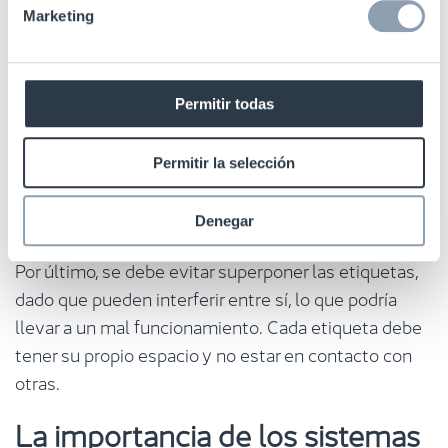
Marketing
debe evitar doblar la etiqueta en un ángulo recto, ya
que esto podría afectar su funcionalidad. Asimismo,
es esencial no ocultar ninguna información del
producto con la etiqueta, dado que esto podría
Permitir todas
dificultar su identificación. Para productos de metal
o con pinturas metalizadas, aconsejamos el uso de
Permitir la selección
la METAL Label (etiqueta especial para esta
mercancía).
Denegar
Por último, se debe evitar superponer las etiquetas,
dado que pueden interferir entre sí, lo que podría
llevar a un mal funcionamiento. Cada etiqueta debe
tener su propio espacio y no estar en contacto con
otras.
La importancia de los sistemas