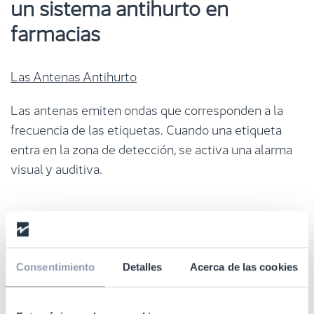
un sistema antihurto en
farmacias
Las Antenas Antihurto
Las antenas emiten ondas que corresponden a la
frecuencia de las etiquetas. Cuando una etiqueta
entra en la zona de detección, se activa una alarma
visual y auditiva.
Las etiquetas antihurto llamadas también
“pegatinas”
Estas etiquetas se adhieren al producto con el
Consentimiento
Detalles
Acerca de las cookies
propósito de protegerlo. Deben ser desactivadas por
medio de un desactivador ubicado en el área de