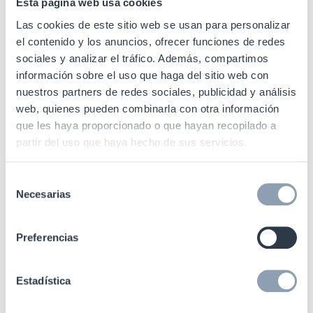
Esta página web usa cookies
cobro.
Las cookies de este sitio web se usan para personalizar
el contenido y los anuncios, ofrecer funciones de redes
Desactivadores o desacopladores
sociales y analizar el tráfico. Además, compartimos
información sobre el uso que haga del sitio web con
El desactivador desactiva las etiquetas antihurto RF
nuestros partners de redes sociales, publicidad y análisis
web, quienes pueden combinarla con otra información
al pasar por él.
que les haya proporcionado o que hayan recopilado a
partir del uso que haya hecho de sus servicios.
El desacoplador, ubicado en la caja registradora,
permite la apertura y retirada de los dispositivos
Selección
antihurto que protegen los productos.
Necesarias
de
Directrices para un adecuado
consentimiento
Preferencias
etiquetado en la farmacia
Estadística
En el correcto etiquetado en una farmacia, es crucial
mantener algunas pautas en mente. Primero, se