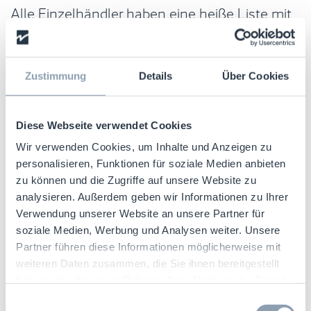
Alle Einzelhändler haben eine heiße Liste mit
den 20 bis 50 am häufigsten gestohlenen
Artikel, und diese am häufigsten gestohlenen
Artikel machen einen unverhältnismäßig
Zustimmung
Details
Über Cookies
großen Anteil am Gesamtverlust aus.
Konzentriert man sich auf die 20 am
häufigsten gestohlenen Artikel, kann man die
Diese Webseite verwendet Cookies
Gesamtverluste in kürzerer Zeit verringern, als
Wir verwenden Cookies, um Inhalte und Anzeigen zu
wenn man versucht, ganze Warengruppen
personalisieren, Funktionen für soziale Medien anbieten
zu können und die Zugriffe auf unsere Website zu
oder Warensortimente pauschal zu schützen.
analysieren. Außerdem geben wir Informationen zu Ihrer
Verwendung unserer Website an unsere Partner für
Artikel mit hohem Warenschwund sind
soziale Medien, Werbung und Analysen weiter. Unsere
naturgemäß in irgendeiner Form begehrt, so
Partner führen diese Informationen möglicherweise mit
dass es schwierig ist, ein Gleichgewicht
weiteren Daten zusammen, die Sie ihnen bereitgestellt
zwischen offener Warenpräsentation und dem
haben oder die sie im Rahmen Ihrer Nutzung der Dienste
Schutz vor Gelegenheitsdiebstählen zu finden.
gesammelt haben.
Einwilligungsauswahl