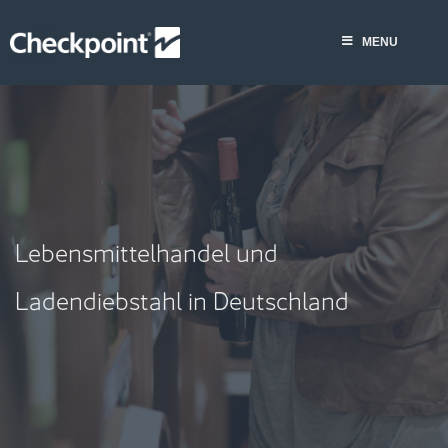
Skip
MENU
to
MENU
content
Lebensmittelhandel und
Ladendiebstahl in Deutschland