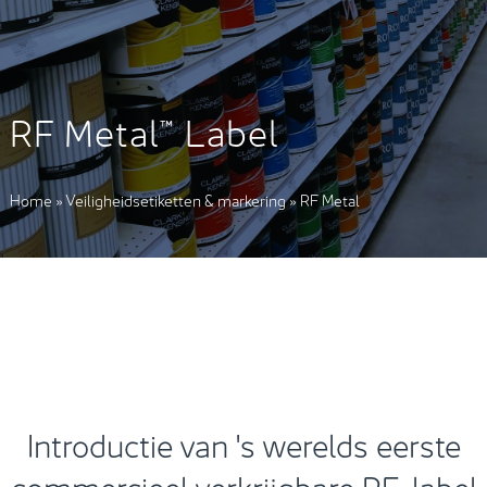
RF Metal™ Label
Home
»
Veiligheidsetiketten & markering
»
RF Metal
Introductie van 's werelds eerste
commercieel verkrijgbare RF-label