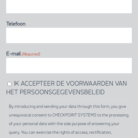
Telefoon
E-mail
(Required)
IK ACCEPTEER DE VOORWAARDEN VAN
By
HET PERSOONSGEGEVENSBELEID
introducing
and
By introducing and sending your data through this form, you give
sending
unequivocal consent to CHECKPOINT SYSTEMS to the processing
your
of your personal data with the sole purpose of answering your
data
query. You can exercise the rights of access, rectification,
through