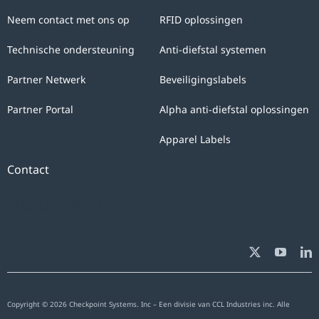
with
Neem contact met ons op
RFID oplossingen
the
sole
Technische ondersteuning
Anti-diefstal systemen
purpose
Partner Netwerk
Beveiligingslabels
of
answering
Partner Portal
Alpha anti-diefstal oplossingen
your
Apparel Labels
query.
You
Contact
can
[ifso id="3760"]
exercise
the
rights
of
access,
Copyright © 2026 Checkpoint Systems. Inc – Een divisie van CCL Industries inc. Alle
rectification,