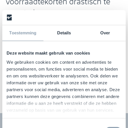
voorraadtekorten drastisch te
verminderen
Tijdens het testen van dit label met
geselecteerde klanten in verschillende
Toestemming
Details
Over
verticale markten en geografische gebieden,
zagen we een consistente vermindering van
Deze website maakt gebruik van cookies
50% van de derving door diefstal dan
We gebruiken cookies om content en advertenties te
voorheen bij producten die eerder niet
personaliseren, om functies voor social media te bieden
beveiligd werden.
en om ons websiteverkeer te analyseren. Ook delen we
informatie over uw gebruik van onze site met onze
partners voor social media, adverteren en analyse. Deze
partners kunnen deze gegevens combineren met andere
informatie die u aan ze heeft verstrekt of die ze hebben
verzameld op basis van uw gebruik van hun services.
Belangrijkste kenmerken
Toestemmingsselectie