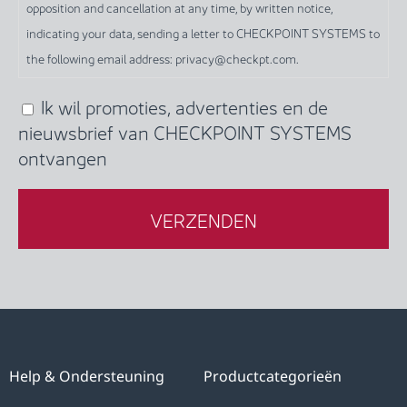
opposition and cancellation at any time, by written notice,
this
indicating your data, sending a letter to CHECKPOINT SYSTEMS to
form,
the following email address: privacy@checkpt.com.
you
give
Ik wil promoties, advertenties en de
(Required)
unequivocal
nieuwsbrief van CHECKPOINT SYSTEMS
consent
ontvangen
to
CHECKPOINT
SYSTEMS
to
the
processing
of
your
personal
Help & Ondersteuning
Productcategorieën
data