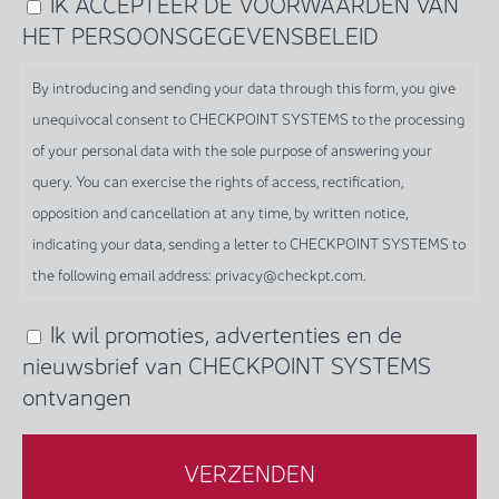
IK ACCEPTEER DE VOORWAARDEN VAN
By
HET PERSOONSGEGEVENSBELEID
introducing
and
By introducing and sending your data through this form, you give
sending
unequivocal consent to CHECKPOINT SYSTEMS to the processing
your
of your personal data with the sole purpose of answering your
data
query. You can exercise the rights of access, rectification,
through
opposition and cancellation at any time, by written notice,
this
indicating your data, sending a letter to CHECKPOINT SYSTEMS to
form,
the following email address: privacy@checkpt.com.
you
give
Ik wil promoties, advertenties en de
(Required)
unequivocal
nieuwsbrief van CHECKPOINT SYSTEMS
consent
ontvangen
to
CHECKPOINT
SYSTEMS