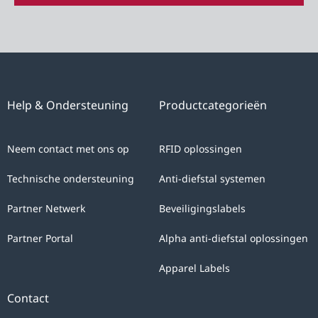
to
the
processing
of
your
personal
Help & Ondersteuning
Productcategorieën
data
with
Neem contact met ons op
RFID oplossingen
the
sole
Technische ondersteuning
Anti-diefstal systemen
purpose
Partner Netwerk
Beveiligingslabels
of
answering
Partner Portal
Alpha anti-diefstal oplossingen
your
Apparel Labels
query.
You
Contact