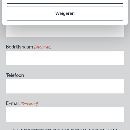
kasten en DC-oplossingen
Weigeren
Volledige naam
(Required)
Bedrijfsnaam
(Required)
Telefoon
E-mail
(Required)