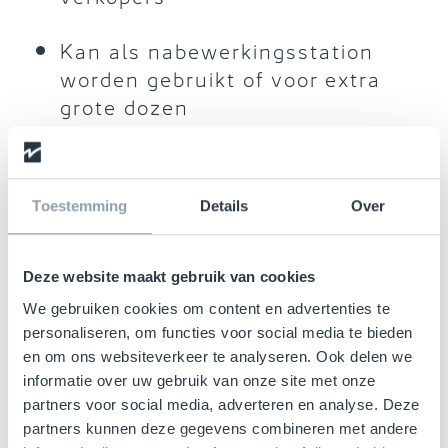
Kan als nabewerkingsstation
worden gebruikt of voor extra
grote dozen
Toestemming
Details
Over
Deze website maakt gebruik van cookies
Makkelijk te gebruiken
We gebruiken cookies om content en advertenties te
personaliseren, om functies voor social media te bieden
toepassing
en om ons websiteverkeer te analyseren. Ook delen we
informatie over uw gebruik van onze site met onze
partners voor social media, adverteren en analyse. Deze
De kast wordt bediend door de verzwaarde
partners kunnen deze gegevens combineren met andere
deur te sluiten, wat in principe met één vinger