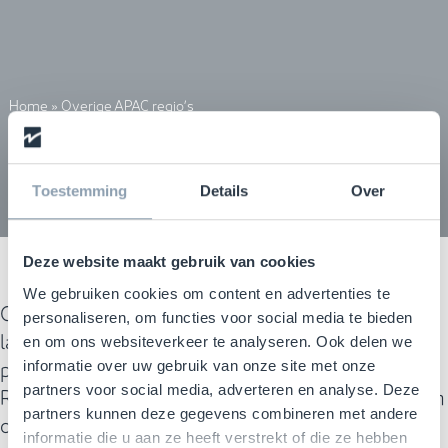
Home
»
Overige APAC regio’s
Overige APAC Regio's
Toestemming
Details
Over
Deze website maakt gebruik van cookies
We gebruiken cookies om content en advertenties te
Checkpoint Systems bestrijkt de belangrijkste
personaliseren, om functies voor social media te bieden
landen in de regio en biedt geïntegreerde
en om ons websiteverkeer te analyseren. Ook delen we
producten en oplossingen op basis van RFID- en
informatie over uw gebruik van onze site met onze
RF-technologie, afhankelijk van de behoeften van
partners voor social media, adverteren en analyse. Deze
partners kunnen deze gegevens combineren met andere
onze klanten.
informatie die u aan ze heeft verstrekt of die ze hebben