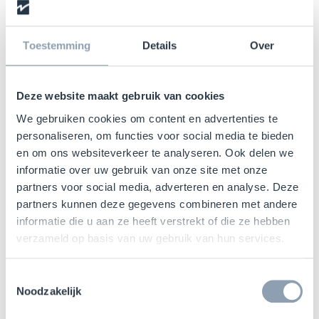
Consent
IK ACCEPTEER DE VOORWAARDEN
Toestemming
Details
Over
VAN HET
PERSOONSGEGEVENSBELEID
Deze website maakt gebruik van cookies
By introducing and sending your data through this form,
We gebruiken cookies om content en advertenties te
personaliseren, om functies voor social media te bieden
you give unequivocal consent to CHECKPOINT SYSTEMS
en om ons websiteverkeer te analyseren. Ook delen we
to the processing of your personal data with the sole
informatie over uw gebruik van onze site met onze
purpose of answering your query. You can exercise the
partners voor social media, adverteren en analyse. Deze
rights of access, rectification, opposition and cancellation
partners kunnen deze gegevens combineren met andere
at any time, by written notice, indicating your data,
informatie die u aan ze heeft verstrekt of die ze hebben
sending a letter to CHECKPOINT SYSTEMS to the
verzameld op basis van uw gebruik van hun services.
following email address: privacy@checkpt.com.
Toestemmingsselectie
Noodzakelijk