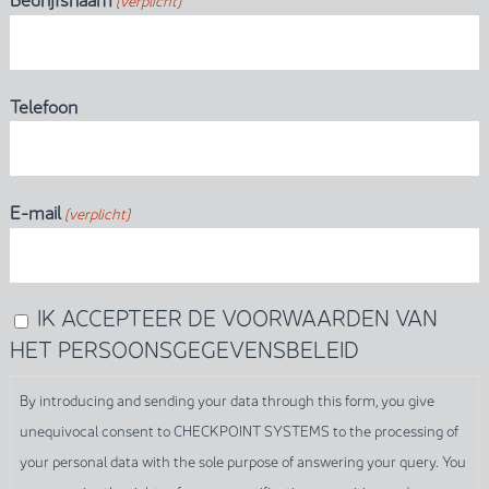
Telefoon
E-mail
(verplicht)
IK ACCEPTEER DE VOORWAARDEN VAN
By
HET PERSOONSGEGEVENSBELEID
introducing
and
By introducing and sending your data through this form, you give
sending
unequivocal consent to CHECKPOINT SYSTEMS to the processing of
your
your personal data with the sole purpose of answering your query. You
data