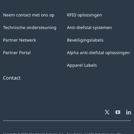
data
with
Neem contact met ons op
RFID oplossingen
the
sole
Technische ondersteuning
Anti-diefstal systemen
purpose
Partner Netwerk
Beveiligingslabels
of
answering
Partner Portal
Alpha anti-diefstal oplossingen
your
Apparel Labels
query.
You
Contact
can
[ifso id="3760"]
exercise
the
rights
of
access,