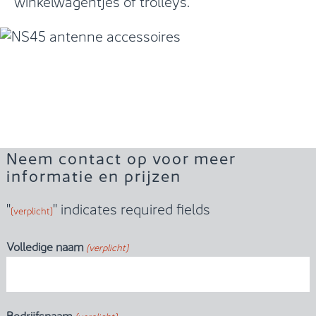
winkelwagentjes of trolleys.
Neem contact op voor meer
informatie en prijzen
"
" indicates required fields
(verplicht)
Volledige naam
(verplicht)
Bedrijfsnaam
(verplicht)