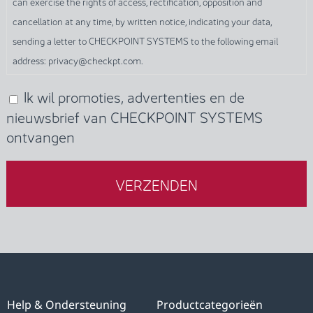
can exercise the rights of access, rectification, opposition and
through
cancellation at any time, by written notice, indicating your data,
this
sending a letter to CHECKPOINT SYSTEMS to the following email
form,
address: privacy@checkpt.com.
you
give
Ik wil promoties, advertenties en de
(verplicht)
unequivocal
nieuwsbrief van CHECKPOINT SYSTEMS
consent
ontvangen
to
CHECKPOINT
SYSTEMS
to
the
processing
of
your
personal
Help & Ondersteuning
Productcategorieën