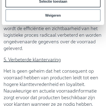
productieproces of op het punt van herkomst.
Selectie toestaan
Door ervoor te zorgen dat producten vanaf het
begin van de toeleveringsketen tot het
Weigeren
verkooppunt volledig kunnen worden gevolgd,
wordt de efficiëntie en zichtbaarheid van het
logistieke proces radicaal verbeterd en worden
ongeëvenaarde gegevens over de voorraad
geleverd.
5. Verbeterde klantervaring
Het is geen geheim dat het consequent op
voorraad hebben van producten leidt tot een
hogere klanttevredenheid en loyaliteit.
Nauwkeurige en actuele voorraadinformatie
zorgt ervoor dat producten beschikbaar zijn
voor klanten wanneer ze ze nodig hebben.