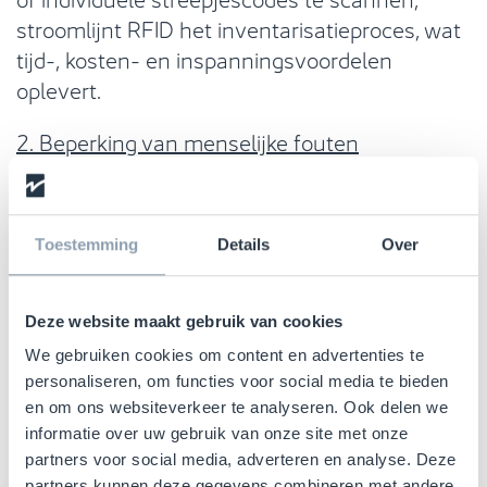
stroomlijnt RFID het inventarisatieproces, wat
tijd-, kosten- en inspanningsvoordelen
oplevert.
2. Beperking van menselijke fouten
Zelfs de kleinste menselijke fout in
voorraadbeheer kan leiden tot grote
Toestemming
Details
Over
problemen zoals overtollige voorraden,
producttekorten of financiële verliezen. Door
het traceerproces te automatiseren,
Deze website maakt gebruik van cookies
vermindert RFID de kans op menselijke fouten
We gebruiken cookies om content en advertenties te
en verbetert de efficiëntie en nauwkeurigheid
personaliseren, om functies voor social media te bieden
van voorraadbeheer en -controle.
en om ons websiteverkeer te analyseren. Ook delen we
informatie over uw gebruik van onze site met onze
3. Diefstal- en verliespreventie
partners voor social media, adverteren en analyse. Deze
partners kunnen deze gegevens combineren met andere