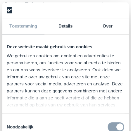
Dankzij Tyfung's grote geheugen en de
mogelijkheid om zowel complexe als
uitgebreide coderingen uit te voeren, kan
Toestemming
Details
Over
Tyfung moeiteloos voldoen aan de vereisten
voor Spec Z, naast de bestaande 15 ARC specs
die het heeft gehaald, waaronder die voor de
Deze website maakt gebruik van cookies
detailhandel, elektronica en Walmart
We gebruiken cookies om content en advertenties te
specifieke vereisten.
personaliseren, om functies voor social media te bieden
en om ons websiteverkeer te analyseren. Ook delen we
informatie over uw gebruik van onze site met onze
partners voor social media, adverteren en analyse. Deze
partners kunnen deze gegevens combineren met andere
informatie die u aan ze heeft verstrekt of die ze hebben
verzameld op basis van uw gebruik van hun services.
Toestemmingsselectie
Noodzakelijk