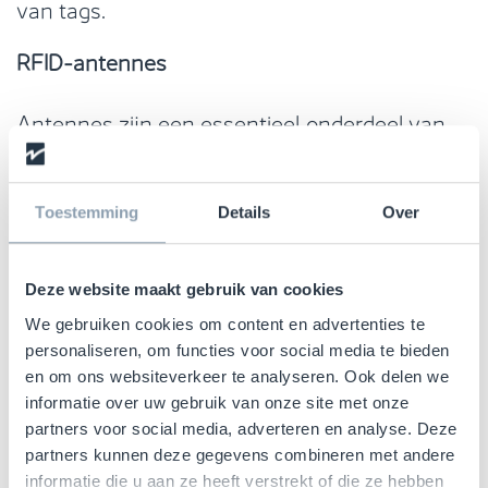
van tags.
RFID-antennes
Antennes zijn een essentieel onderdeel van
het RFID-systeem. Ze helpen de RFID-reader
bij het effectief verzenden en ontvangen van
radiogolven van de RFID-tags. Als de
Toestemming
Details
Over
belangrijkste verbinding tussen de tag en de
reader speelt de antenne een cruciale rol in
Deze website maakt gebruik van cookies
het RFID-systeem, omdat deze het bereik, de
We gebruiken cookies om content en advertenties te
snelheid en de nauwkeurigheid van het
personaliseren, om functies voor social media te bieden
scannen van RFID-tags beïnvloedt.
en om ons websiteverkeer te analyseren. Ook delen we
informatie over uw gebruik van onze site met onze
RFID-software
partners voor social media, adverteren en analyse. Deze
RFID-systemen bevatten vaak software die
partners kunnen deze gegevens combineren met andere
gegevens van de RFID-reader verzamelt en
informatie die u aan ze heeft verstrekt of die ze hebben