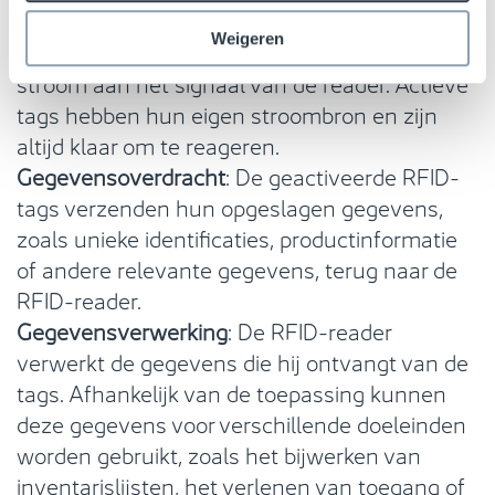
bereik van de reader pikken het signaal op en
Weigeren
activeren het. Passieve tags onttrekken
stroom aan het signaal van de reader. Actieve
tags hebben hun eigen stroombron en zijn
altijd klaar om te reageren.
Gegevensoverdracht
: De geactiveerde RFID-
tags verzenden hun opgeslagen gegevens,
zoals unieke identificaties, productinformatie
of andere relevante gegevens, terug naar de
RFID-reader.
Gegevensverwerking
: De RFID-reader
verwerkt de gegevens die hij ontvangt van de
tags. Afhankelijk van de toepassing kunnen
deze gegevens voor verschillende doeleinden
worden gebruikt, zoals het bijwerken van
inventarislijsten, het verlenen van toegang of