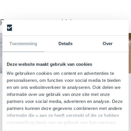
Recent news and blogs
BLOG
RFID
BLOG
RFID
Toestemming
Details
Over
Deze website maakt gebruik van cookies
We gebruiken cookies om content en advertenties te
personaliseren, om functies voor social media te bieden
17 July 2026
Blog
,
RFID
16 July 2026
Blog
,
RFID
en om ons websiteverkeer te analyseren. Ook delen we
UCODE X: EEN
RFID TAGS
informatie over uw gebruik van onze site met onze
NIEUWE
VOOR
partners voor social media, adverteren en analyse. Deze
STANDAARD
VOORRAADBE
partners kunnen deze gegevens combineren met andere
informatie die u aan ze heeft verstrekt of die ze hebben
VOOR RFID-
HEER: KLEINE
verzameld op basis van uw gebruik van hun services.
PRESTATIES IN
TECHNOLOGIE,