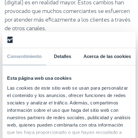
(digital) es en realidad mayor. Estos cambios han
provocado que muchos comerciantes se esfuercen
por atender más eficazmente a los clientes a través
de otros canales.
McKinsey prevé que los consumidores con una
estrategia omnicanal flexible que pueda hacer
Consentimiento
Detalles
Acerca de las cookies
realidad una atención especial al cliente van a ser
capaces de recuperarse más rápidamente de la
pandemia. De hecho, muchos están probando
Esta página web usa cookies
«nuevos» modelos, como las compras online
Las cookies de este sitio web se usan para personalizar
seguidas de la recogida en la tienda. Se espera que
el contenido y los anuncios, ofrecer funciones de redes
este tipo de modelos sean permanentes, y que los
sociales y analizar el tráfico. Además, compartimos
consumidores sigan utilizándolos después de la
información sobre el uso que haga del sitio web con
nuestros partners de redes sociales, publicidad y análisis
pandemia.
web, quienes pueden combinarla con otra información
que les haya proporcionado o que hayan recopilado a