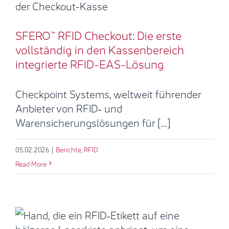
vollständig in den Kassenbereich
integrierte RFID-EAS-Lösung
SFERO™ RFID Checkout: Die erste
Berichte
RFID
vollständig in den Kassenbereich
integrierte RFID-EAS-Lösung
Checkpoint Systems, weltweit führender
Anbieter von RFID‑ und
Warensicherungslösungen für [...]
05.02.2026
|
Berichte
,
RFID
Read More
Die besten RFID‑Sticker: Überblick