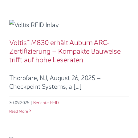
Voltis™ M830 erhält Auburn ARC-
Zertifizierung – Kompakte
Bauweise trifft auf hohe Leseraten
Voltis™ M830 erhält Auburn ARC-
Berichte
RFID
Zertifizierung – Kompakte Bauweise
trifft auf hohe Leseraten
Thorofare, NJ, August 26, 2025 –
Checkpoint Systems, a [...]
30.09.2025
|
Berichte
,
RFID
Read More
Flughafensicherheit und