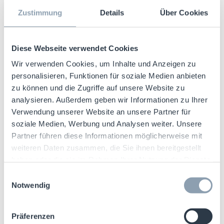
Next-Level RFID: Checkpoint
Zustimmung
Details
Über Cookies
integriert den neuen
leistungsstarken NXP UCODE X
Diese Webseite verwendet Cookies
Chip in seine Smart Labels
Next-Level RFID: Checkpoint integriert
Wir verwenden Cookies, um Inhalte und Anzeigen zu
den neuen leistungsstarken NXP
Berichte
RFID
personalisieren, Funktionen für soziale Medien anbieten
UCODE X Chip in seine Smart Labels
zu können und die Zugriffe auf unsere Website zu
analysieren. Außerdem geben wir Informationen zu Ihrer
Verwendung unserer Website an unsere Partner für
Checkpoint Systems, ein weltweit
soziale Medien, Werbung und Analysen weiter. Unsere
führender Anbieter von RFID‑Lösungen für
Partner führen diese Informationen möglicherweise mit
[...]
weiteren Daten zusammen, die Sie ihnen bereitgestellt
haben oder die sie im Rahmen Ihrer Nutzung der Dienste
12.03.2026
|
Berichte
,
RFID
gesammelt haben.
Einwilligungsauswahl
Read More
Notwendig
Präferenzen