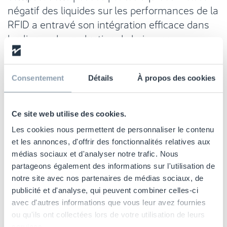
négatif des liquides sur les performances de la
RFID a entravé son intégration efficace dans
les lignes de production de boissons
alcoolisées. Cependant, des avancées
récentes, telles que la
solution BottleID™
spécialement développée par Checkpoint,
ont
Consentement
Détails
À propos des cookies
apporté un changement radical dans cette
dynamique.
Ce site web utilise des cookies.
Grâce à des améliorations technologiques,
Les cookies nous permettent de personnaliser le contenu
et les annonces, d'offrir des fonctionnalités relatives aux
spécifiquement conçues pour surmonter cet
médias sociaux et d'analyser notre trafic. Nous
obstacle, il est désormais possible de mettre
partageons également des informations sur l'utilisation de
en œuvre des systèmes RFID qui permettent
notre site avec nos partenaires de médias sociaux, de
une surveillance et un suivi précis de chaque
publicité et d'analyse, qui peuvent combiner celles-ci
bouteille avec une plus grande efficacité
avec d'autres informations que vous leur avez fournies
opérationnelle tout en garantissant à la fois
ou qu'ils ont collectées lors de votre utilisation de leurs
services.