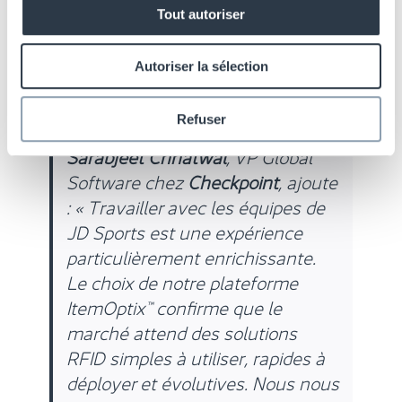
démarrer sur des bases solides.
Tout autoriser
Les deux équipes ont travaillé
sans relâche et dans des délais
Autoriser la sélection
serrés pour atteindre les résultats
actuels. »
Refuser
Sarabjeet Chhatwal
, VP Global
Software chez
Checkpoint
, ajoute
: « Travailler avec les équipes de
JD Sports est une expérience
particulièrement enrichissante.
Le choix de notre plateforme
ItemOptix™ confirme que le
marché attend des solutions
RFID simples à utiliser, rapides à
déployer et évolutives. Nous nous