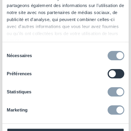
partageons également des informations sur l'utilisation de
Daniel McGrath
, Directeur des
notre site avec nos partenaires de médias sociaux, de
opérations clients chez
JD Group
,
publicité et d'analyse, qui peuvent combiner celles-ci
déclare : « Nous sommes ravis de
avec d'autres informations que vous leur avez fournies
ou qu'ils ont collectées lors de votre utilisation de leurs
franchir une nouvelle étape dans
services.
notre partenariat avec
Sélection
Checkpoint pour les mois et
Nécessaires
du
années à venir. Nous remercions
consentement
les équipes pour leur
Préférences
engagement et leur soutien alors
que nous poursuivons notre
Statistiques
transformation RFID. » Il souligne
également la qualité de la
collaboration : « Nous
Marketing
construisons un partenariat
appelé à durer. Il était essentiel de