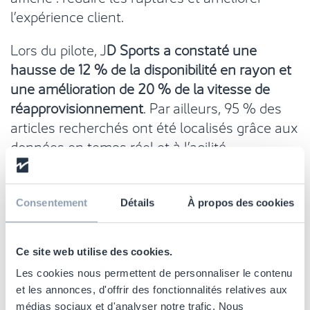
l’expérience client.
Lors du pilote, J
D Sports a constaté une
hausse de 12 % de la disponibilité en rayon et
une amélioration de 20 % de la vitesse de
réapprovisionnement
. Par ailleurs, 95 % des
articles recherchés ont été localisés grâce aux
données en temps réel et à l’agilité
opérationnelle apportées par la plateforme.
L’équipe a également salué la disponibilité du
SDK (Software Development Kit) ItemOptix™,
Consentement
Détails
À propos des cookies
qui a permis d’intégrer les principaux
processus RFID directement au sein de
Ce site web utilise des cookies.
l’application opérationnelle déjà utilisée en
Les cookies nous permettent de personnaliser le contenu
magasin.
et les annonces, d'offrir des fonctionnalités relatives aux
médias sociaux et d'analyser notre trafic. Nous