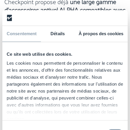
Checkpoint propose déjà
une large gamme
d’accessoires antivol ALPHA compatibles avec
la solution SFERO™ RFID Checkout
.
Au-delà de la lutte contre la démarque
Consentement
Détails
À propos des cookies
inconnue, l’électronique embarquée dans
SFERO™ RFID Checkout peut aussi fonctionner
comme
lecteur RFID d'encaissement
.
Les
Ce site web utilise des cookies.
enseignes bénéficient ainsi d’une solution
Les cookies nous permettent de personnaliser le contenu
d’encaissement unifiée, combinant
et les annonces, d'offrir des fonctionnalités relatives aux
médias sociaux et d'analyser notre trafic. Nous
sécurisation des articles et accélération des
partageons également des informations sur l'utilisation de
transactions.
La solution est d’ores et déjà en
notre site avec nos partenaires de médias sociaux, de
phase de test auprès de grandes enseignes de
publicité et d'analyse, qui peuvent combiner celles-ci
la distribution alimentaire.
avec d'autres informations que vous leur avez fournies
ou qu'ils ont collectées lors de votre utilisation de leurs
services.
Sélection