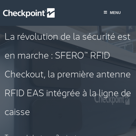
Skip
to
MENU
content
La révolution de la sécurité est
en marche : SFERO™ RFID
Checkout, la première antenne
RFID EAS intégrée à la ligne de
caisse