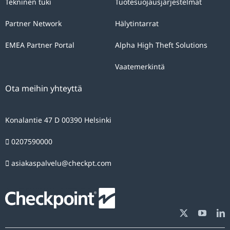
sole
Tekninen tuki
Tuotesuojausjärjestelmät
purpose
Partner Network
Hälytintarrat
of
answering
EMEA Partner Portal
Alpha High Theft Solutions
your
Vaatemerkintä
query.
You
Ota meihin yhteyttä
can
exercise
Konalantie 47 D 00390 Helsinki
the
0207590000
rights
of
asiakaspalvelu@checkpt.com
access,
rectification,
opposition
and