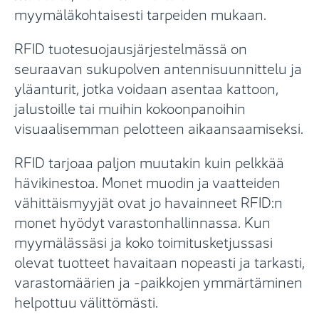
myymäläkohtaisesti tarpeiden mukaan.
RFID tuotesuojausjärjestelmässä on
seuraavan sukupolven antennisuunnittelu ja
yläanturit, jotka voidaan asentaa kattoon,
jalustoille tai muihin kokoonpanoihin
visuaalisemman pelotteen aikaansaamiseksi.
RFID tarjoaa paljon muutakin kuin pelkkää
hävikinestoa. Monet muodin ja vaatteiden
vähittäismyyjät ovat jo havainneet RFID:n
monet hyödyt varastonhallinnassa. Kun
myymälässäsi ja koko toimitusketjussasi
olevat tuotteet havaitaan nopeasti ja tarkasti,
varastomäärien ja -paikkojen ymmärtäminen
helpottuu välittömästi.