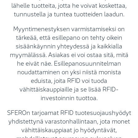
lähelle tuotteita, jotta he voivat koskettaa,
tunnustella ja tuntea tuotteiden laadun.
Myyntimenestyksen varmistamiseksi on
tärkeää, että esillepano on tehty oikein
sisäänkäynnin yhteydessä ja kaikkialla
myymälässä. Asiakas ei voi ostaa sitä, mitä
he eivät näe. Esillepanosuunnitelman
noudattaminen on yksi niistä monista
eduista, joita RFID voi tuoda
vähittäiskauppiaille ja se lisää RFID-
investoinnin tuottoa.
SFEROn tarjoamat RFID tuotesuojaushyödyt
yhdistettynä varastonhallintaan, jota monet
vähittäiskauppiaat jo hyödyntävät,
mahdollistavat seuraavan sukupolven