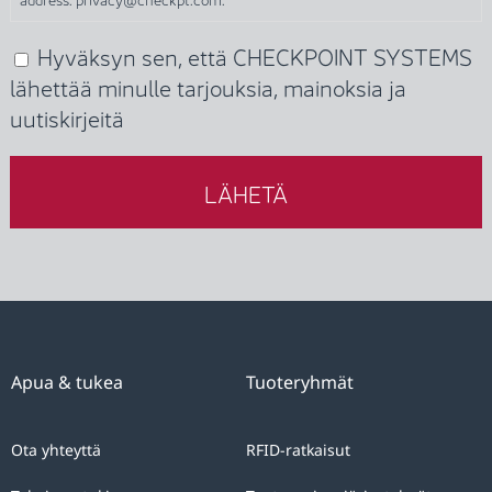
you
give
Hyväksyn sen, että CHECKPOINT SYSTEMS
(Required)
unequivocal
lähettää minulle tarjouksia, mainoksia ja
consent
uutiskirjeitä
to
CHECKPOINT
SYSTEMS
to
the
processing
of
your
personal
Apua & tukea
Tuoteryhmät
data
with
Ota yhteyttä
RFID-ratkaisut
the