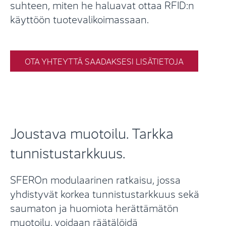
suhteen, miten he haluavat ottaa RFID:n
käyttöön tuotevalikoimassaan.
OTA YHTEYTTÄ SAADAKSESI LISÄTIETOJA
Joustava muotoilu. Tarkka
tunnistustarkkuus.
SFEROn modulaarinen ratkaisu, jossa
yhdistyvät korkea tunnistustarkkuus sekä
saumaton ja huomiota herättämätön
muotoilu, voidaan räätälöidä