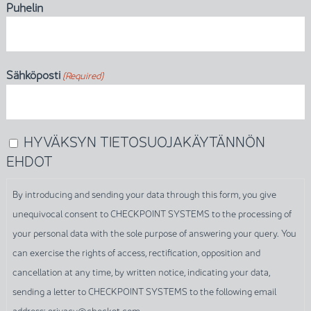
Puhelin
Sähköposti
(Required)
HYVÄKSYN TIETOSUOJAKÄYTÄNNÖN
By
EHDOT
introducing
and
By introducing and sending your data through this form, you give
sending
unequivocal consent to CHECKPOINT SYSTEMS to the processing of
your
your personal data with the sole purpose of answering your query. You
data
can exercise the rights of access, rectification, opposition and
through
cancellation at any time, by written notice, indicating your data,
this
sending a letter to CHECKPOINT SYSTEMS to the following email
form,
address: privacy@checkpt.com.