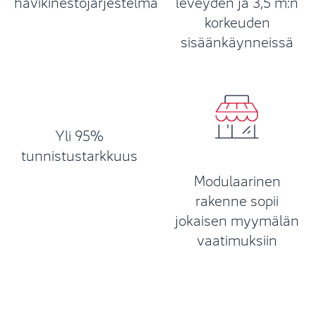
hävikinestojärjestelmä
leveyden ja 3,5 m:n
korkeuden
sisäänkäynneissä
Yli 95%
tunnistustarkkuus
Modulaarinen
rakenne sopii
jokaisen myymälän
vaatimuksiin