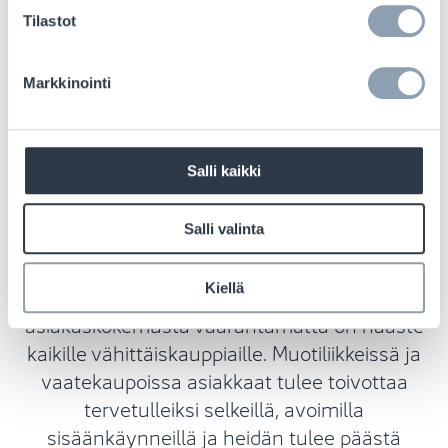
Tilastot
Markkinointi
Salli kaikki
Suojaa myymälöitäsi, vähennä
hävikkiä ja maksimoi voittosi
Salli valinta
Kiellä
Myymälöiden ja tuotteiden suojaaminen
asiakaskokemusta vaarantamatta on haaste
kaikille vähittäiskauppiaille. Muotiliikkeissä ja
vaatekaupoissa asiakkaat tulee toivottaa
tervetulleiksi selkeillä, avoimilla
sisäänkäynneillä ja heidän tulee päästä