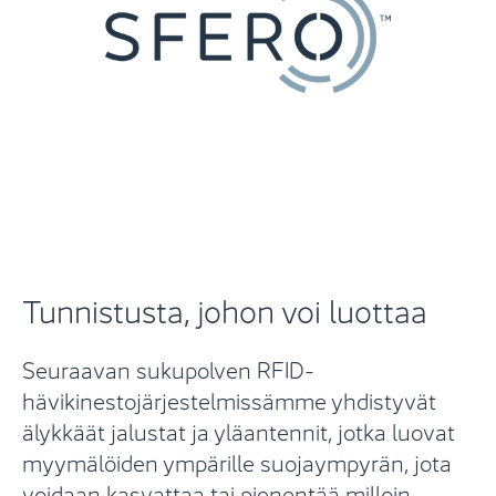
Tunnistusta, johon voi luottaa
Seuraavan sukupolven RFID-
hävikinestojärjestelmissämme yhdistyvät
älykkäät jalustat ja yläantennit, jotka luovat
myymälöiden ympärille suojaympyrän, jota
voidaan kasvattaa tai pienentää milloin