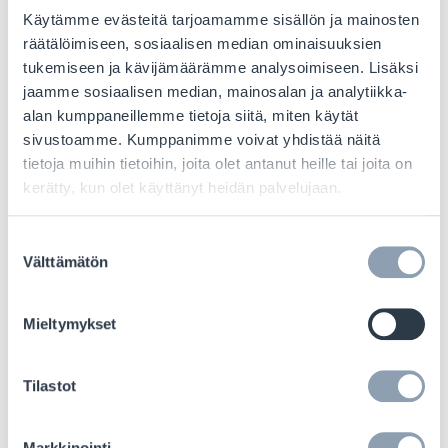
enemmän aikaa nauttia
Käytämme evästeitä tarjoamamme sisällön ja mainosten
juhlatunnelmasta.
räätälöimiseen, sosiaalisen median ominaisuuksien
tukemiseen ja kävijämäärämme analysoimiseen. Lisäksi
Älynäytöt ja -hyllyt:
Houkuttelevat
jaamme sosiaalisen median, mainosalan ja analytiikka-
esillepanot ja juhlalliset tarjoukset
alan kumppaneillemme tietoja siitä, miten käytät
houkuttelevat jouluostoksilla. RFID-
sivustoamme. Kumppanimme voivat yhdistää näitä
käyttöiset älyhyllyt voivat nostaa nämä
tietoja muihin tietoihin, joita olet antanut heille tai joita on
esillepanot uusiin ulottuvuuksiin.
kerätty, kun olet käyttänyt heidän palvelujaan.
Kuinka RFID auttaa:
Älyhyllyt voivat
Suostumuksen
havaita RFID-merkityt tuotteet, säätää
Välttämätön
valinta
automaattisesti digitaalisia näyttöjä,
varoittaa henkilökuntaa varastojen
Mieltymykset
täydentämisestä tai käynnistää
kohdennettuja kampanjoita saatavilla
Tilastot
olevan varaston perusteella.
Asiakkaan etu:
Ostajat sitoutuvat
Markkinointi