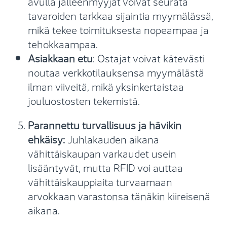
avulla jälleenmyyjät voivat seurata
tavaroiden tarkkaa sijaintia myymälässä,
mikä tekee toimituksesta nopeampaa ja
tehokkaampaa.
Asiakkaan etu
: Ostajat voivat kätevästi
noutaa verkkotilauksensa myymälästä
ilman viiveitä, mikä yksinkertaistaa
jouluostosten tekemistä.
Parannettu turvallisuus ja hävikin
ehkäisy:
Juhlakauden aikana
vähittäiskaupan varkaudet usein
lisääntyvät, mutta RFID voi auttaa
vähittäiskauppiaita turvaamaan
arvokkaan varastonsa tänäkin kiireisenä
aikana.