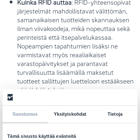
Kuinka RFID auttaa
: RFID-yhteensopivat
järjestelmät mahdollistavat välittömän,
samanaikaisen tuotteiden skannauksen
ilman viivakoodeja, mikä nopeuttaa sekä
perinteistä että itsepalvelukassaa.
Nopeampien tapahtumien lisäksi ne
varmistavat myös reaaliaikaiset
varastopäivitykset ja parantavat
turvallisuutta lisäämällä maksetut
tuotteet sallittujen luetteloon estääkseen
vääriä hälytyksiä
tuotesuojajärjestelmissä. Tämä parantaa
tarkkuutta, tehokkuutta ja yleistä
ostokokemusta.
Suostumus
Yksityiskohdat
Tietoja
Asiakkaan etu
: Ostajat viettävät
vähemmän aikaa jonossa, saaden
Tämä sivusto käyttää evästeitä