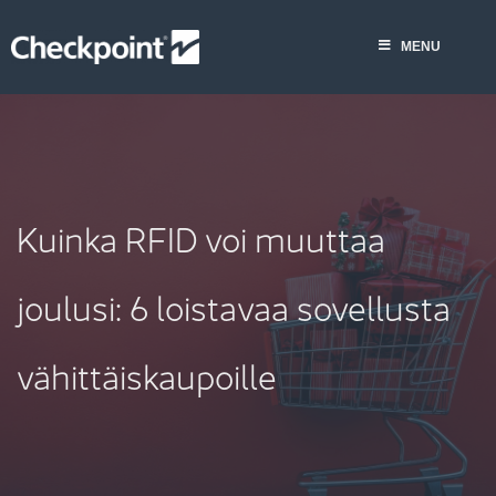
Skip
to
MENU
content
Kuinka RFID voi muuttaa
joulusi: 6 loistavaa sovellusta
vähittäiskaupoille