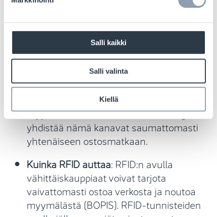
enemmän dynaamisiin näyttöihin, jotka
tarjoavat yksilöllisiä kampanjoita ja
varmistavat samalla, että suosikkeja on
Salli kaikki
aina varastossa.
Verkossa ja myymälässä ostamisen
Salli valinta
yhdistäminen:
Jouluna asiakkaat etsivät
yhä enemmän verkko- ja
Kiellä
myymäläkokemuksia. RFID-teknologia
yhdistää nämä kanavat saumattomasti
yhtenäiseen ostosmatkaan.
Kuinka RFID auttaa
: RFID:n avulla
vähittäiskauppiaat voivat tarjota
vaivattomasti ostoa verkosta ja noutoa
myymälästä (BOPIS). RFID-tunnisteiden