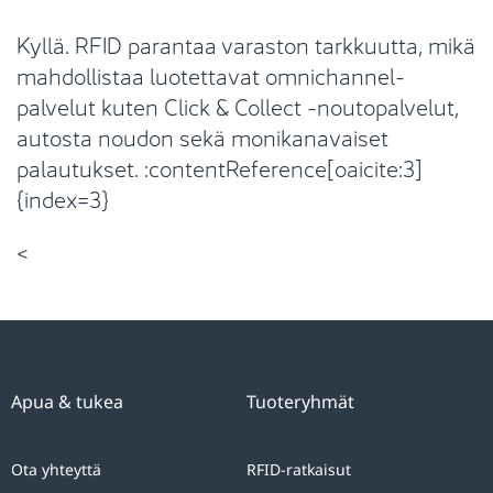
Kyllä. RFID parantaa varaston tarkkuutta, mikä
mahdollistaa luotettavat omnichannel-
palvelut kuten Click & Collect -noutopalvelut,
autosta noudon sekä monikanavaiset
palautukset. :contentReference[oaicite:3]
{index=3}
<
Apua & tukea
Tuoteryhmät
Ota yhteyttä
RFID-ratkaisut