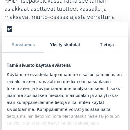
asiakkaat asettavat tuotteet kassalle ja
maksavat murto-osassa ajasta verrattuna
perinteisiin järjestelmiin. Henkilökunta voi
keskittyä asiakaspalveluun ja
tuoteopastukseen.
Suostumus
Yksityiskohdat
Tietoja
Älykkäissä sovituskopissa RFID mahdollistaa
automaattisen tunnistuksen, koko- ja
värisaatavuuden sekä tuotesuositukset
Tämä sivusto käyttää evästeitä
digitaalisilla näytöillä – mikä lisää konversiota
Käytämme evästeitä tarjoamamme sisällön ja mainosten
ja asiakasuskollisuutta.
räätälöimiseen, sosiaalisen median ominaisuuksien
tukemiseen ja kävijämäärämme analysoimiseen. Lisäksi
Sesonkihuipusta
jaamme sosiaalisen median, mainosalan ja analytiikka-
alan kumppaneillemme tietoja siitä, miten käytät
ympärivuotiseen
sivustoamme. Kumppanimme voivat yhdistää näitä
tehokkuuteen
tietoja muihin tietoihin, joita olet antanut heille tai joita on
kerätty, kun olet käyttänyt heidän palvelujaan.