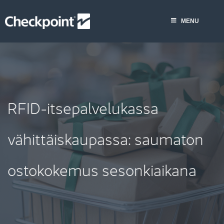
Skip
to
MENU
content
RFID-itsepalvelukassa
vähittäiskaupassa: saumaton
ostokokemus sesonkiaikana