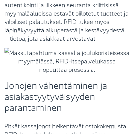
autentikointi ja liikkeen seuranta kriittisissä
myymäläalueissa estävät piilotetut tuotteet ja
vilpilliset palautukset. RFID tukee myös
läpinäkyvyyttä alkuperästä ja kestävyydestä
– tietoa, jota asiakkaat arvostavat.
Jonojen vähentäminen ja
asiakastyytyväisyyden
parantaminen
Pitkät kassajonot heikentävät ostokokemusta.
RFID-itsepalvelukassa ratkaisee tämän: