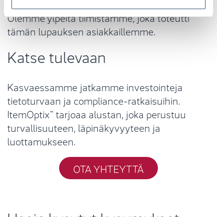
valmistelua, tiivistä yhteistyötä ja tarkkuutta.
Olemme ylpeitä tiimistämme, joka toteutti
tämän lupauksen asiakkaillemme.
Katse tulevaan
Kasvaessamme jatkamme investointeja
tietoturvaan ja compliance-ratkaisuihin.
ItemOptix™ tarjoaa alustan, joka perustuu
turvallisuuteen, läpinäkyvyyteen ja
luottamukseen.
OTA YHTEYTTÄ