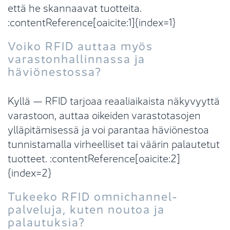
että he skannaavat tuotteita.
:contentReference[oaicite:1]{index=1}
Voiko RFID auttaa myös
varastonhallinnassa ja
häviönestossa?
Kyllä — RFID tarjoaa reaaliaikaista näkyvyyttä
varastoon, auttaa oikeiden varastotasojen
ylläpitämisessä ja voi parantaa häviönestoa
tunnistamalla virheelliset tai väärin palautetut
tuotteet. :contentReference[oaicite:2]
{index=2}
Tukeeko RFID omnichannel-
palveluja, kuten noutoa ja
palautuksia?