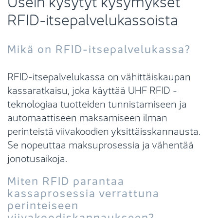
Usein kysytyt kysymykset
RFID-itsepalvelukassoista
Mikä on RFID-itsepalvelukassa?
RFID-itsepalvelukassa on vähittäiskaupan
kassaratkaisu, joka käyttää UHF RFID -
teknologiaa tuotteiden tunnistamiseen ja
automaattiseen maksamiseen ilman
perinteistä viivakoodien yksittäisskannausta.
Se nopeuttaa maksuprosessia ja vähentää
jonotusaikoja.
Miten RFID parantaa
kassaprosessia verrattuna
perinteiseen
viivakoodiskannaukseen?