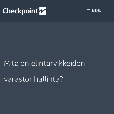
Skip
to
MENU
content
Mitä on elintarvikkeiden
varastonhallinta?