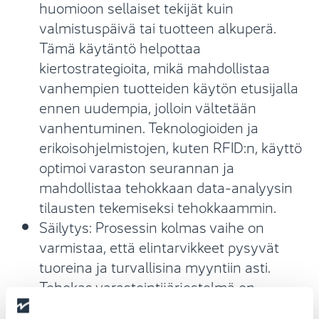
huomioon sellaiset tekijät kuin
valmistuspäivä tai tuotteen alkuperä.
Tämä käytäntö helpottaa
kiertostrategioita, mikä mahdollistaa
vanhempien tuotteiden käytön etusijalla
ennen uudempia, jolloin vältetään
vanhentuminen. Teknologioiden ja
erikoisohjelmistojen, kuten RFID:n, käyttö
optimoi varaston seurannan ja
mahdollistaa tehokkaan data-analyysin
tilausten tekemiseksi tehokkaammin.
Säilytys: Prosessin kolmas vaihe on
varmistaa, että elintarvikkeet pysyvät
tuoreina ja turvallisina myyntiin asti.
Tehokas varastointijärjestelmä on
avainasemassa jätteen ja siihen liittyvien