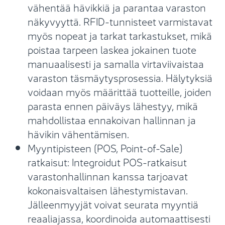
vähentää hävikkiä ja parantaa varaston
näkyvyyttä. RFID-tunnisteet varmistavat
myös nopeat ja tarkat tarkastukset, mikä
poistaa tarpeen laskea jokainen tuote
manuaalisesti ja samalla virtaviivaistaa
varaston täsmäytysprosessia. Hälytyksiä
voidaan myös määrittää tuotteille, joiden
parasta ennen päiväys lähestyy, mikä
mahdollistaa ennakoivan hallinnan ja
hävikin vähentämisen.
Myyntipisteen (POS, Point-of-Sale)
ratkaisut: Integroidut POS-ratkaisut
varastonhallinnan kanssa tarjoavat
kokonaisvaltaisen lähestymistavan.
Jälleenmyyjät voivat seurata myyntiä
reaaliajassa, koordinoida automaattisesti