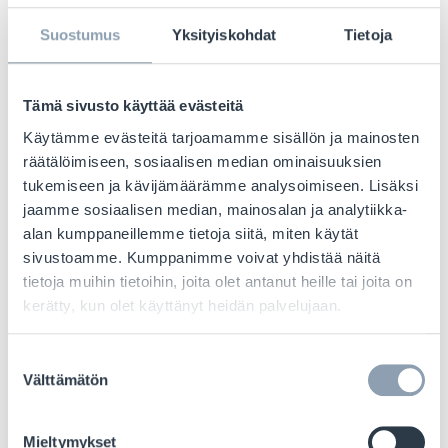
hävikkien vähentämisessä. Tässä
vaiheessa RFID-teknologia on
Suostumus
Yksityiskohdat
Tietoja
välttämätön varastonhallinnan
tarkkuuden ja tehokkuuden
Tämä sivusto käyttää evästeitä
parantamiseksi. Se antaa jälleenmyyjille
Käytämme evästeitä tarjoamamme sisällön ja mainosten
mahdollisuuden tunnistaa tuotteet, joiden
räätälöimiseen, sosiaalisen median ominaisuuksien
viimeinen käyttöpäivä on lähellä tai jotka
tukemiseen ja kävijämäärämme analysoimiseen. Lisäksi
ovat pilaantumisvaarassa, jotta voidaan
jaamme sosiaalisen median, mainosalan ja analytiikka-
ryhtyä ennakoiviin toimiin ruokahävikin
alan kumppaneillemme tietoja siitä, miten käytät
estämiseksi ja tuotteiden löytämisen tai
sivustoamme. Kumppanimme voivat yhdistää näitä
tietoja muihin tietoihin, joita olet antanut heille tai joita on
siirtämisen helpottamiseksi myymälästä.
kerätty, kun olet käyttänyt heidän palvelujaan.
Kuinka vähittäiskauppiaat ja
Suostumuksen
ravintolat voivat käyttää
Välttämätön
valinta
edistyksellisiä
Mieltymykset