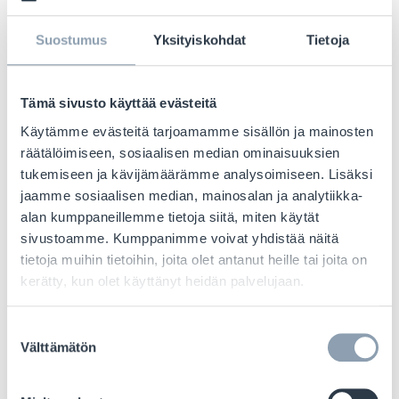
and increased
sales potential
Suostumus
Yksityiskohdat
Tietoja
Tämä sivusto käyttää evästeitä
Käytämme evästeitä tarjoamamme sisällön ja mainosten
räätälöimiseen, sosiaalisen median ominaisuuksien
tukemiseen ja kävijämäärämme analysoimiseen. Lisäksi
jaamme sosiaalisen median, mainosalan ja analytiikka-
alan kumppaneillemme tietoja siitä, miten käytät
sivustoamme. Kumppanimme voivat yhdistää näitä
tietoja muihin tietoihin, joita olet antanut heille tai joita on
kerätty, kun olet käyttänyt heidän palvelujaan.
Suostumuksen
Välttämätön
valinta
We create experts and raise your