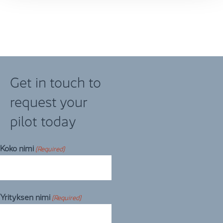
Get in touch to
request your
pilot today
Koko nimi
(Required)
Yrityksen nimi
(Required)