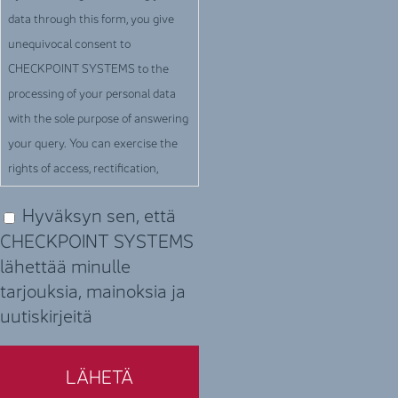
data through this form, you give
data
unequivocal consent to
through
CHECKPOINT SYSTEMS to the
this
processing of your personal data
form,
with the sole purpose of answering
you
your query. You can exercise the
give
rights of access, rectification,
unequivocal
opposition and cancellation at any
consent
Hyväksyn sen, että
(Required)
time, by written notice, indicating
to
CHECKPOINT SYSTEMS
your data, sending a letter to
CHECKPOINT
lähettää minulle
CHECKPOINT SYSTEMS to the
SYSTEMS
tarjouksia, mainoksia ja
following email address:
to
uutiskirjeitä
privacy@checkpt.com.
the
processing
of
your