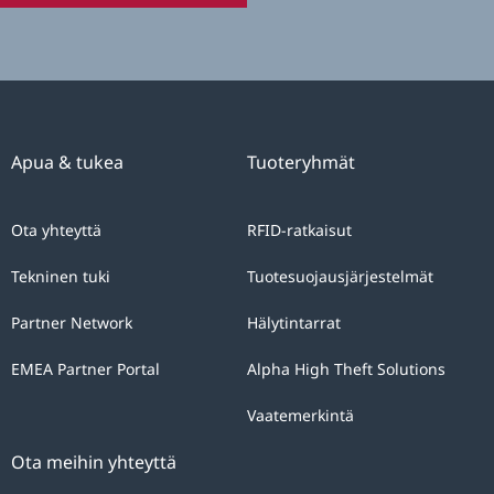
personal
data
with
the
sole
Apua & tukea
Tuoteryhmät
purpose
of
Ota yhteyttä
RFID-ratkaisut
answering
your
Tekninen tuki
Tuotesuojausjärjestelmät
query.
Partner Network
Hälytintarrat
You
can
EMEA Partner Portal
Alpha High Theft Solutions
exercise
Vaatemerkintä
the
rights
Ota meihin yhteyttä
of