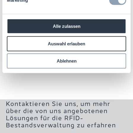
Marketing
Diese Daten stehen Ihnen dann über Ihre
Softwarelösung, wie z. B. unsere
ItemOptix-
Bestandsverwaltungssoftware
, nahezu in
Echtzeit zur Verfügung, um sie zu
Alle zulassen
analysieren und auf eine intelligentere Weise
für Ihr Unternehmen zu nutzen.
Auswahl erlauben
Ablehnen
Kontaktieren Sie uns, um mehr
über die von uns angebotenen
Lösungen für die RFID-
Bestandsverwaltung zu erfahren