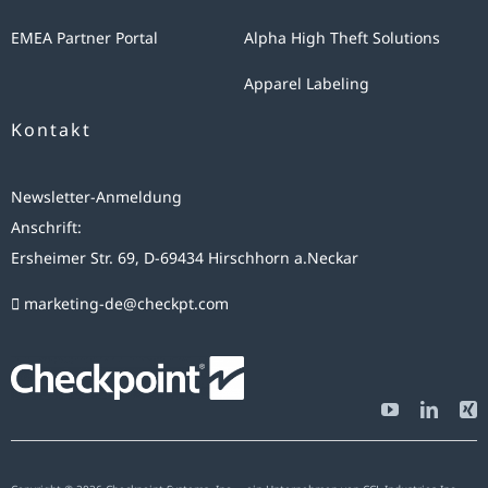
bei
EMEA Partner Portal
Alpha High Theft Solutions
uns
gespeichert.
Apparel Labeling
Diese
Kontakt
Daten
geben
Newsletter-Anmeldung
wir
Anschrift:
nicht
Ersheimer Str. 69, D-69434 Hirschhorn a.Neckar
ohne
Ihre
marketing-de@checkpt.com
Einwilligung
weiter.
Die
Verarbeitung
dieser
Daten