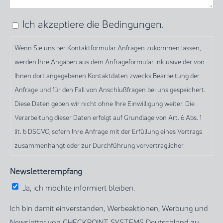
Ich akzeptiere die Bedingungen.
Wenn
Sie
Wenn Sie uns per Kontaktformular Anfragen zukommen lassen,
uns
werden Ihre Angaben aus dem Anfrageformular inklusive der von
per
Ihnen dort angegebenen Kontaktdaten zwecks Bearbeitung der
Kontaktformular
Anfrage und für den Fall von Anschlußfragen bei uns gespeichert.
Anfragen
Diese Daten geben wir nicht ohne Ihre Einwilligung weiter. Die
zukommen
Verarbeitung dieser Daten erfolgt auf Grundlage von Art. 6 Abs. 1
lassen,
lit. b DSGVO, sofern Ihre Anfrage mit der Erfüllung eines Vertrags
werden
zusammenhängt oder zur Durchführung vorvertraglicher
Ihre
Maßnahmen erforderlich ist. In allen übrigen Fällen beruht die
Angaben
Newsletterempfang
Verarbeitung auf unserem berechtigten Interesse an der
aus
effektiven Bearbeitung der an uns gerichteten Anfragen (Art. 6
Ja, ich möchte informiert bleiben.
dem
Abs. 1 lit. f DSGVO) oder auf Ihrer Einwilligung (Art. 6 Abs. 1 lit. a
Anfrageformular
Ich bin damit einverstanden, Werbeaktionen, Werbung und
DSGVO) sofern diese abgefragt wurde; die Einwilligung ist jederzeit
inklusive
Newsletter von CHECKPOINT SYSTEMS Deutschland zu