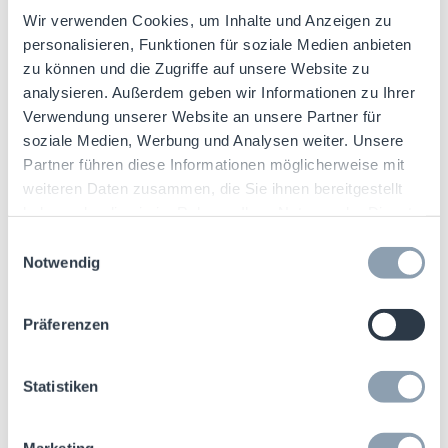
Wir verwenden Cookies, um Inhalte und Anzeigen zu
personalisieren, Funktionen für soziale Medien anbieten
zu können und die Zugriffe auf unsere Website zu
analysieren. Außerdem geben wir Informationen zu Ihrer
Verwendung unserer Website an unsere Partner für
soziale Medien, Werbung und Analysen weiter. Unsere
Schutz vor den Experten
Partner führen diese Informationen möglicherweise mit
weiteren Daten zusammen, die Sie ihnen bereitgestellt
Mit der RFID-Technologie kann die
haben oder die sie im Rahmen Ihrer Nutzung der Dienste
Bestandszählung jetzt in wenigen Minuten
gesammelt haben.
Einwilligungsauswahl
Notwendig
und mit einer Genauigkeit von bis zu 99 %* in
Ihrem gesamten Laden durchgeführt
werden.
RFID-Etiketten
müssen nicht
Präferenzen
sichtbar sein, um von den neuesten RFID-
Bestandsmanagementtechnologien und -
Statistiken
geräten gelesen und gezählt zu werden.