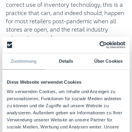
correct use of inventory technology, this is a
practice that can, and indeed should, happen
for most retailers post-pandemic when all
stores are open, and the retail industry
returns to normal.
[2]
ICSC
Zustimmung
Details
Über Cookies
Diese Webseite verwendet Cookies
Wir verwenden Cookies, um Inhalte und Anzeigen zu
Could RFID transform your business?
personalisieren, Funktionen für soziale Medien anbieten
zu können und die Zugriffe auf unsere Website zu
The key to ensuring the smooth operation of
analysieren. Außerdem geben wir Informationen zu Ihrer
using active stores as mini-fulfilment centres
Verwendung unserer Website an unsere Partner für
and omnichannel services such as BOPIS is
soziale Medien, Werbung und Analysen weiter. Unsere