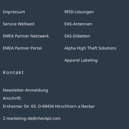
eine E-Mail an die folgende E-Mail-Adresse schicken: marketing-
für
de@checkpt.com.
den
Impressum
RFID-Lösungen
Fall
Service Weltweit
EAS-Antennen
von
Anschlußfragen
EMEA Partner Netzwerk
EAS-Etiketten
bei
EMEA Partner Portal
Alpha High Theft Solutions
uns
gespeichert.
Apparel Labeling
Diese
Kontakt
Daten
geben
Newsletter-Anmeldung
wir
Anschrift:
nicht
Ersheimer Str. 69, D-69434 Hirschhorn a.Neckar
ohne
Ihre
marketing-de@checkpt.com
Einwilligung