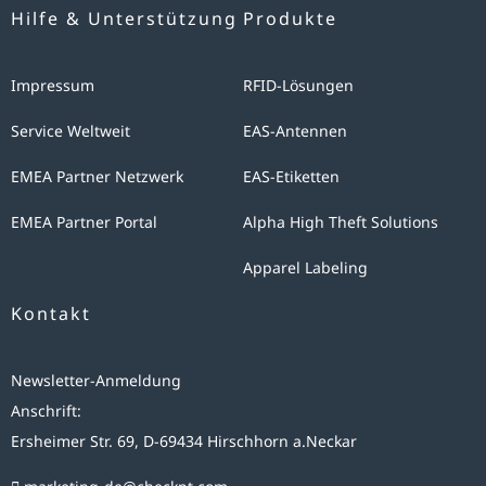
Ersheimer Str. 69, D-69434 Hirschhorn (Neckar) oder indem Sie
und
Hilfe & Unterstützung
Produkte
eine E-Mail an die folgende E-Mail-Adresse schicken: marketing-
für
de@checkpt.com.
den
Impressum
RFID-Lösungen
Fall
Service Weltweit
EAS-Antennen
von
Anschlußfragen
EMEA Partner Netzwerk
EAS-Etiketten
bei
EMEA Partner Portal
Alpha High Theft Solutions
uns
gespeichert.
Apparel Labeling
Diese
Kontakt
Daten
geben
Newsletter-Anmeldung
wir
Anschrift:
nicht
Ersheimer Str. 69, D-69434 Hirschhorn a.Neckar
ohne
Ihre