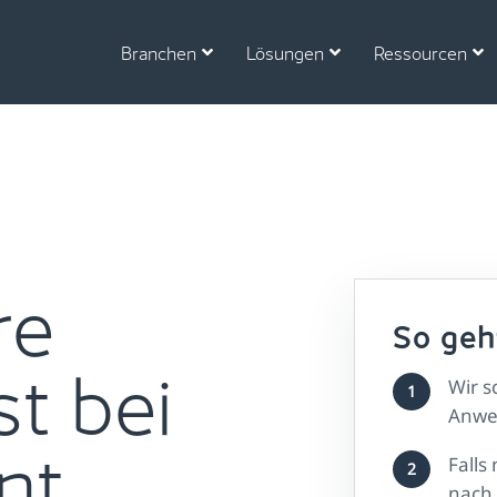
Ressourcen
Unternehmen
Branchen
Lösungen
Ressourcen
re
So geh
st bei
Wir 
1
Anwe
nt
Falls
2
nach 