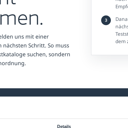
men.
Empfe
Dana
3
nächs
Tests
lden uns mit einer
dem 
 nächsten Schritt. So muss
ktkataloge suchen, sondern
inordnung.
Passende Einordnung
Retail, RFID, RF-Labels, Software oder
A
Details
Produktschutz werden nach Anwendung und