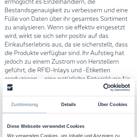
ermöglicht es Einzelhändlern, die
Bestandsgenauigkeit zu verbessern und eine
Fülle von Daten über ihr gesamtes Sortiment
zu analysieren. Wenn sie effektiv eingesetzt
wird, wirkt sie sich sehr positiv auf das
Einkaufserlebnis aus, da sie sicherstellt, dass
die Produkte verfügbar sind. Ihr Aufstieg hat
jedoch zu einem Zustrom von Herstellern
geführt, die RFID-Inlays und -Etiketten
produzieren – eine natürliche Entwicklung für
die Branche, die jedoch ein Problem für den
Einzelhandel darstellt.
Zustimmung
Details
Über Cookies
Und das Problem liegt in der Qualität, oder
dem Mangel daran. Ein RFID-Inlay ist mehr als
ein einfacher Sensor, es ist ein Datenträger.
Diese Webseite verwendet Cookies
Wenn es gelesen wird, kann es ein Katalysator
Wir verwenden Cookies, um Inhalte und Anzeigen zu