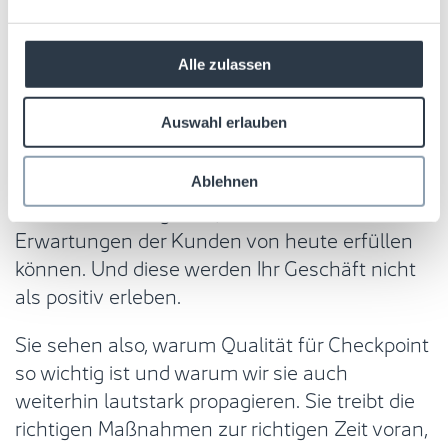
des RFID-Einsatzes kann dadurch nicht
erreicht werden, da einige Etiketten nicht
korrekt funktionieren – Sie werden also nie
Alle zulassen
den heiligen Gral einer nahezu perfekten
Bestandsgenauigkeit erreichen. Und wenn Sie
Auswahl erlauben
nicht wissen, wo sich Ihre Produkte befinden
oder wie viele Sie vorrätig haben, können Sie
Ablehnen
nicht davon ausgehen, dass Sie die
Erwartungen der Kunden von heute erfüllen
können. Und diese werden Ihr Geschäft nicht
als positiv erleben.
Sie sehen also, warum Qualität für Checkpoint
so wichtig ist und warum wir sie auch
weiterhin lautstark propagieren. Sie treibt die
richtigen Maßnahmen zur richtigen Zeit voran,