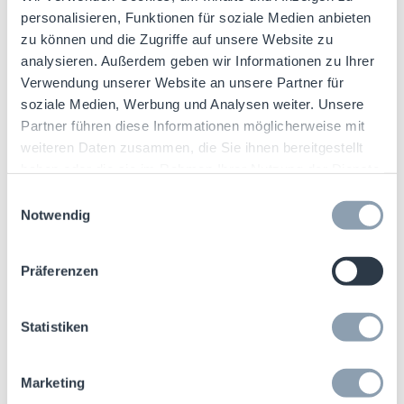
sein, der Aktionen innerhalb eines Geschäfts
personalisieren, Funktionen für soziale Medien anbieten
auslöst. Es kann automatisierte
zu können und die Zugriffe auf unsere Website zu
analysieren. Außerdem geben wir Informationen zu Ihrer
Nachschubaktionen, Arbeiten in der gesamten
Verwendung unserer Website an unsere Partner für
Lieferkette, Ausgaben in Form von
soziale Medien, Werbung und Analysen weiter. Unsere
Betriebskapital oder automatisierte
Partner führen diese Informationen möglicherweise mit
Rechnungsstellung auslösen – und das alles
weiteren Daten zusammen, die Sie ihnen bereitgestellt
mit diesem einen, „einfachen“ Sensor.
haben oder die sie im Rahmen Ihrer Nutzung der Dienste
gesammelt haben.
Einwilligungsauswahl
Wenn nun der Sensor von schlechter Qualität
Notwendig
ist und nicht an der richtigen Stelle und zum
richtigen Zeitpunkt abgelesen wird, kann sich
Präferenzen
dies negativ auf die Verkaufsleistung
auswirken. Dies kann dazu führen, dass
Statistiken
physische Aufgaben, wie z. B.
Nachbestellungen, durchgeführt werden, die
Marketing
nicht notwendig sind. Auch das wichtigste Ziel