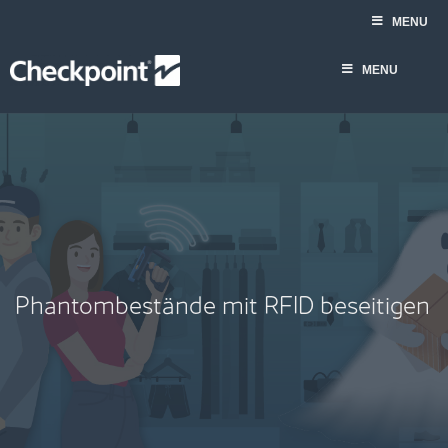
Skip
Phantombestände mit RFID beseitigen
MENU
to
content
MENU
Phantombestände mit RFID beseitigen