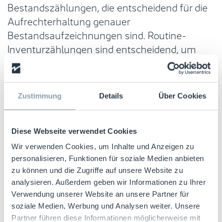
Bestandszählungen, die entscheidend für die
Aufrechterhaltung genauer
Bestandsaufzeichnungen sind. Routine-
Inventurzählungen sind entscheidend, um
Diskrepanzen frühzeitig zu erkennen und die
Wahrscheinlichkeit zu verringern, dass sich
Phantombestände entstehen.
Zustimmung
Details
Über Cookies
4.
Verbesserte Berichterstattung
Diese Webseite verwendet Cookies
ItemOptix bietet detaillierte Berichte und
Wir verwenden Cookies, um Inhalte und Anzeigen zu
Echtzeit-Warnungen zum Bestandsstatus.
personalisieren, Funktionen für soziale Medien anbieten
Unternehmen erhalten Warnmeldungen über
zu können und die Zugriffe auf unsere Website zu
Unstimmigkeiten, abgelaufene Artikel oder
analysieren. Außerdem geben wir Informationen zu Ihrer
fehlende Bestände. Dies ermöglicht ein
Verwendung unserer Website an unsere Partner für
schnelles Handeln zur Behebung dieser
soziale Medien, Werbung und Analysen weiter. Unsere
Probleme. ItemOptix stellt sicher, dass
Partner führen diese Informationen möglicherweise mit