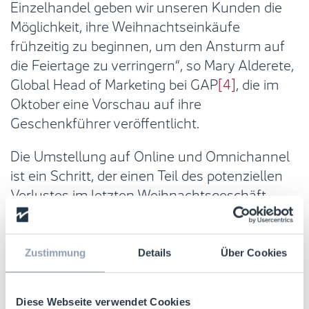
Einzelhandel geben wir unseren Kunden die
Möglichkeit, ihre Weihnachtseinkäufe
frühzeitig zu beginnen, um den Ansturm auf
die Feiertage zu verringern“, so Mary Alderete,
Global Head of Marketing bei GAP
[4]
, die im
Oktober eine Vorschau auf ihre
Geschenkführer veröffentlicht.
Die Umstellung auf Online und Omnichannel
ist ein Schritt, der einen Teil des potenziellen
Verlustes im letzten Weihnachtsgeschäft
gemildert hat. Das Kaufverhalten der
Verbraucher änderte sich in einem noch nie
dagewesenen Tempo. Aber dieser Wandel, der
Zustimmung
Details
Über Cookies
sich wahrscheinlich fortsetzen wird, hat auch
direkte Auswirkungen auf die
Diese Webseite verwendet Cookies