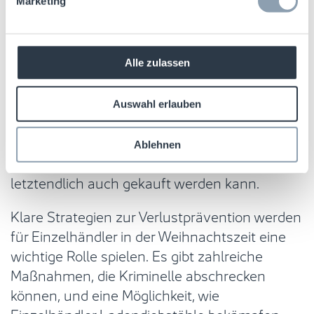
Marketing
Es lohnt sich, vorbereitet zu sein
Angesichts der komplexen Liste von
Alle zulassen
Belastungen zusätzlich zu den normalen
Herausforderungen, die die Weihnachtszeit
Auswahl erlauben
mit sich bringt, müssen sich Einzelhändler
darauf verlassen können, dass der Bestand,
Ablehnen
den sie in den Regalen haben, sicher ist und
letztendlich auch gekauft werden kann.
Klare Strategien zur Verlustprävention werden
für Einzelhändler in der Weihnachtszeit eine
wichtige Rolle spielen. Es gibt zahlreiche
Maßnahmen, die Kriminelle abschrecken
können, und eine Möglichkeit, wie
Einzelhändler Ladendiebstähle bekämpfen