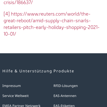
crisis/186637/
[4]
https://www.reuters.com/world/the-
great-reboot/amid-supply-chain-snarls-
retailers-pitch-early-holiday-shopping-2021-
10-01/
Hilfe & Unterstützung
Produkte
Impressum
RFID-Lösungen
Service Weltweit
EAS-Antennen
EMEA Partner Netzwerk
EAS-Etiketten