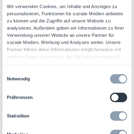
Zustellungssysteme – ein Thema, dessen
sich die Einzelhändler derzeit sehr bewusst
Wir verwenden Cookies, um Inhalte und Anzeigen zu
personalisieren, Funktionen für soziale Medien anbieten
sind.
zu können und die Zugriffe auf unsere Website zu
analysieren. Außerdem geben wir Informationen zu Ihrer
Da die Verbraucher – vor allem diejenigen, die
Verwendung unserer Website an unsere Partner für
in letzter Minute einkaufen – mit längeren
soziale Medien, Werbung und Analysen weiter. Unsere
Lieferfristen zu kämpfen haben, werden sie
Partner führen diese Informationen möglicherweise mit
sich möglicherweise wieder vermehrt in
weiteren Daten zusammen, die Sie ihnen bereitgestellt
stationären Geschäften einfinden. Und nicht
haben oder die sie im Rahmen Ihrer Nutzung der Dienste
nur das: Da die Türen der physischen
gesammelt haben.
Einwilligungsauswahl
Notwendig
Geschäfte in diesem Jahr scheinbar während
der gesamten Ferienzeit geöffnet sind,
müssen die Einzelhändler bestens vorbereitet
Präferenzen
sein, um die diesjährigen saisonalen Umsatz-
und Ertragsmöglichkeiten zu maximieren.
Statistiken