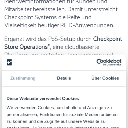
Mehrwertinformationen für Kunden und
Mitarbeiter bereitstellen. Damit unterstreicht
Checkpoint Systems die Reife und
Vielseitigkeit heutiger RFID-Anwendungen.
Ergänzt wird das PoS-Setup durch
Checkpoint
Store Operations™
, eine cloudbasierte
Plattform zur zentralen Überwachung und
Steuerung von RF- und RFID-Systemen. Die
Plattform liefert Echtzeitdaten zu
Systemstatus, Alarmereignissen und
Zustimmung
Details
Über Cookies
operativen KPIs – einschließlich
Umkleidekabinen-Konversionsraten. Über
Diese Webseite verwendet Cookies
mobile Anwendungen erhalten Store-Teams
Wir verwenden Cookies, um Inhalte und Anzeigen zu
direkten Zugriff auf diese Daten und können
personalisieren, Funktionen für soziale Medien anbieten
schneller und gezielter reagieren.
zu können und die Zugriffe auf unsere Website zu
analysieren. Außerdem geben wir Informationen zu Ihrer