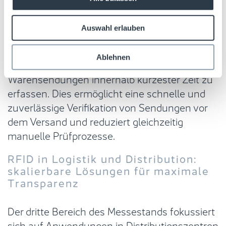
Vorteile hinsichtlich Geschwindigkeit und
Bestandssteuerung.
Auswahl erlauben
Zusätzlich wird eine RFID-Countertop-Lösung
Ablehnen
präsentiert, die in der Lage ist, komplette
Warensendungen innerhalb kürzester Zeit zu
erfassen. Dies ermöglicht eine schnelle und
zuverlässige Verifikation von Sendungen vor
dem Versand und reduziert gleichzeitig
manuelle Prüfprozesse.
RFID in Logistik und Distribution:
skalierbare Lösungen für maximale
Transparenz
Der dritte Bereich des Messestands fokussiert
sich auf Anwendungen in Distributionszentren