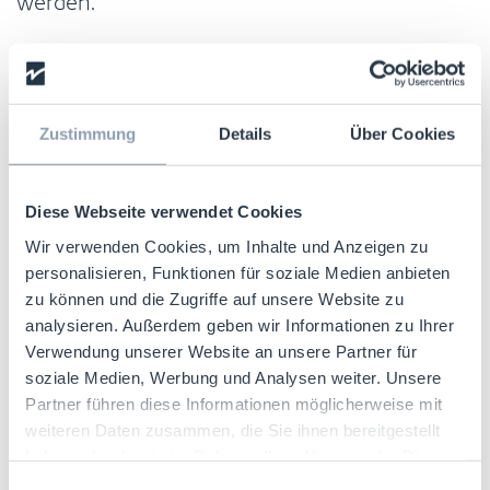
Der Grund:
Diese Zahlen beziehen sich auf
angezeigte
Ladendiebstähle, nicht auf Ladendiebstähle
Zustimmung
Details
Über Cookies
per se. Dass es da einen Unterschied gibt,
zeigt ein Vergleich zwischen den Zahlen der
Diese Webseite verwendet Cookies
Inventurdifferenzen und der Ladendiebstähle.
Wir verwenden Cookies, um Inhalte und Anzeigen zu
Der Rückgang bei ersteren fällt deutlich
personalisieren, Funktionen für soziale Medien anbieten
bescheidener aus, was darauf verweist, dass
zu können und die Zugriffe auf unsere Website zu
viele Ladendiebstähle schlichtweg nicht
analysieren. Außerdem geben wir Informationen zu Ihrer
angezeigt wurden. Eine Ursache dafür, die mit
Verwendung unserer Website an unsere Partner für
den aktuellen Krisenzeiten zusammenhängt,
soziale Medien, Werbung und Analysen weiter. Unsere
sind Einsparungen bei Personal und
Partner führen diese Informationen möglicherweise mit
weiteren Daten zusammen, die Sie ihnen bereitgestellt
Detekteien, die normalerweise Diebstähle zur
haben oder die sie im Rahmen Ihrer Nutzung der Dienste
Anzeige bringen.
gesammelt haben.
Einwilligungsauswahl