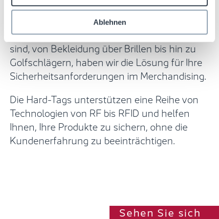
Mit mehr als 15 verschiedenen Arten von
Ablehnen
Hard-Tags, die für jede Anwendung geeignet
sind, von Bekleidung über Brillen bis hin zu
Golfschlägern, haben wir die Lösung für Ihre
Sicherheitsanforderungen im Merchandising.
Die Hard-Tags unterstützen eine Reihe von
Technologien von RF bis RFID und helfen
Ihnen, Ihre Produkte zu sichern, ohne die
Kundenerfahrung zu beeinträchtigen.
Sehen Sie sich