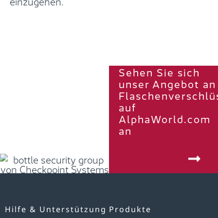
einzugehen.
Sehen Sie sich
unser Angebot an
Flaschenverschlü
auf
AlphaWorld.com
an
Hilfe & Unterstützung
Produkte