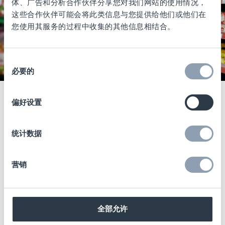
体、广告和分析合作伙伴分享您对我们网站的使用情况，
这些合作伙伴可能会将此类信息与您提供给他们或他们在
您使用其服务的过程中收集的其他信息相结合。
同
必要的
意
保障食品安全
选
择
偏好设置
保点的食品RF防盗标签产品经过食品和微波炉
安全测试，通过ISEGA和TUV认证，可为消费
统计数据
者和零售商提供保障。
营销
保点与食品制造商和商超零售商合作，不断改
进我们的解决方案，使之可以在源头将该解决
方案集成到包装中，亦可在门店中手动贴标。
全部允许