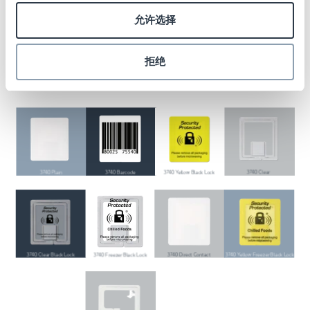
允许选择
欢迎查看保点的防盗标签产品
拒绝