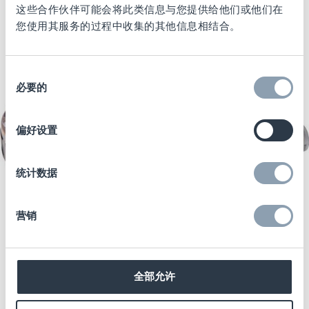
这些合作伙伴可能会将此类信息与您提供给他们或他们在
您使用其服务的过程中收集的其他信息相结合。
同
必要的
意
选
择
偏好设置
统计数据
为美容产品建立防损保障
营销
保点专为美妆类设计的防盗标签的可适用于各
种美妆类商品的包装尺寸。贴在包装外部的标
全部允许
签可起到威慑作用，也可确保条形码和其他商
品上的关键信息不会被遮挡。