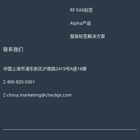
處
RF EAS标签
理
Alpha产品
您
的
服装标签解决方案
個
联系我们
人
資
料
中国上海市浦东新区沪南路2419号A座16楼
作
400-820-0361
回
覆
china.marketing@checkpt.com
之
用。
您
可
以