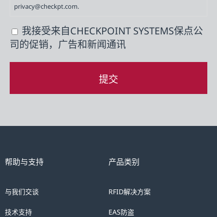
privacy@checkpt.com.
所
遞
我接受来自CHECKPOINT SYSTEMS保点公
(Required)
交
司的促销，广告和新闻通讯
之
資
料，
表
示
您
已
同
意
帮助与支持
产品类别
保
點
与我们交谈
RFID解决方案
系
技术支持
EAS防盗
統