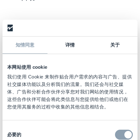
知情同意
详情
关于
最大性能，
最小干扰
本网站使用 cookie
我们使用 Cookie 来制作贴合用户需求的内容与广告、提供
RFID悬挂式服装通道机可读取带有RFID标签的
社交媒体功能以及分析我们的流量。我们还会与社交媒
悬挂衣物，并无缝集成到配送中心/生产车间
体、广告和分析合作伙伴分享您对我们网站的使用情况，
中，几乎不需要改造生产线，将七对生产的影
这些合作伙伴可能会将此类信息与您提供给他们或他们在
响降到最低。悬挂式通道机可提供每分钟37米
您使用其服务的过程中收集的其他信息相结合。
的运行速度，每一米100件物品的情况下，每
小时可检测177,600件悬挂物品*。
同
必要的
意
*视操作条件而定（以8米长推车为例）