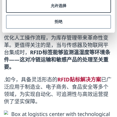
转变为运营刚需。在此背景下，
RFID标签通过
允许选择
实现全流程自动化、精准实时的产品追踪，正
发挥着关键作用。
拒绝
凭借同步识别多件物品的能力，RFID技术大幅
优化人工操作流程，为库存管理带来革命性变
革。更值得关注的是，当与传感器及物联网平
台集成时，
RFID标签能够监测温湿度等环境条
件——这对冷链运输和敏感产品的处理至关重
要。
.如今，具备灵活形态的
RFID贴标解决方案
已广
泛应用于制造业、电子商务、食品安全等多个
领域，为实现自动化、可追溯性与高效运营提
供了坚实保障。