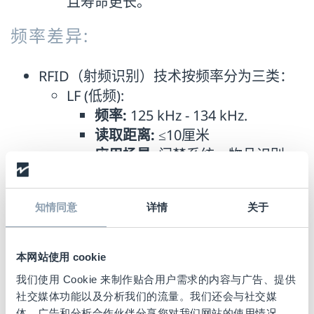
且寿命更长。
频率差异:
RFID（射频识别）技术按频率分为三类：
LF (低频):
频率:
125 kHz - 134 kHz.
读取距离:
≤10厘米
应用场景:
门禁系统、物品识别
HF (高频):
频率:
56 MHz.
知情同意
详情
关于
读取距离:
≤1米
应用场景:
该频段正是NFC技术的
本网站使用 cookie
应用频段，适用于非接触支付、
我们使用 Cookie 来制作贴合用户需求的内容与广告、提供
库存管理、零售供应链及数字产
社交媒体功能以及分析我们的流量。我们还会与社交媒
品护照（DPP）
RFID标签
。
体、广告和分析合作伙伴分享您对我们网站的使用情况，