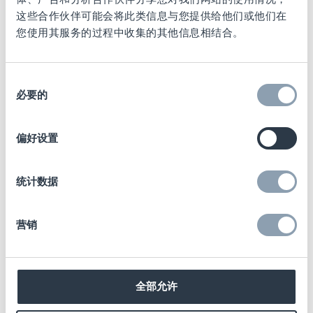
这些合作伙伴可能会将此类信息与您提供给他们或他们在
UHF (超高频):
您使用其服务的过程中收集的其他信息相结合。
频率:
860 MHz - 960 MHz.
读取距离:
≤10米
同
应用场景:
资产追踪、商品防盗、
必要的
意
库存管理、仓储物流优化
选
择
材料选择:
偏好设置
可根据客户或品牌需求定制多种材料。
统计数据
物流与供应链的特殊要
营销
求
全部允许
在当今供应链体系中，可追溯性已从竞争优势