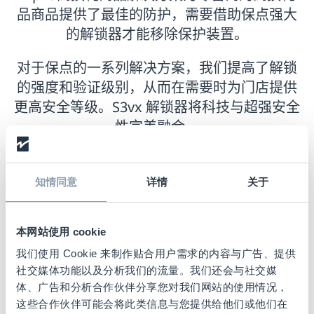
品商品提供了最佳的防护，需要借助保点强大
的解锁器才能移除保护装置。
对于保点的一系列解决方案，我们提高了解锁
的强度和验证级别，从而在需要时为门店提供
更高安全等级。S3vx 解锁器将科技与超强安全
性完美融合。
除非采用具有相同唯一代码的S3vx解
知情同意
详情
关于
锁器进行解锁并打开S3vx标签，否则
S3vx标签将发出警报。
本网站使用 cookie
如果被盗，S3vx验证码将自动清楚，
以防止在其他任何地方被恶意使用。
我们使用 Cookie 来制作贴合用户需求的内容与广告、提供
社交媒体功能以及分析我们的流量。我们还会与社交媒
被盗的S3vx解锁器在打开另一家商店
体、广告和分析合作伙伴分享您对我们网站的使用情况，
中的S3vx标签时也会发出警报。
这些合作伙伴可能会将此类信息与您提供给他们或他们在