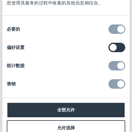
您使用其服务的过程中收集的其他信息相结合。
同
必要的
意
选
择
偏好设置
统计数据
内置的安全性
营销
对于新的S3vx解锁器, “x”代表超强的磁铁，能
够提供更强的磁力，其可以使用针对特定门店
全部允许
的唯一代码进行编程。“v”的代表了先进的加密
技术，意味着只有当S3vx解锁器将“验证码”发
允许选择