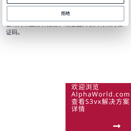
送到S3vx标签才解锁标签，解除警报。
拒绝
如果没有使用验证码解除保护而打开设备，设
备将持续五分钟报警，或者直到收到有效的验
证码。
欢迎浏览
AlphaWorld.co
查看S3vx解决方案
详情