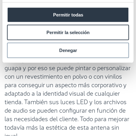
Un caso reciente es el de una cadena de
hipermercados que opera en España, que ha
Permitir todas
gastado una media de 100.000 euros al año en
reinstalaciones. Gracias a las antenas NS40
Permitir la selección
esos costos se reducen drásticamente.
Está disponible en un atractivo acabado de
Denegar
acero, pero la NS40 puede ponerse aún más
guapa y por eso se puede pintar o personalizar
con un revestimiento en polvo o con vinilos
para conseguir un aspecto más corporativo y
adaptado a la identidad visual de cualquier
tienda. También sus luces LED y los archivos
de audio se pueden configurar en función de
las necesidades del cliente. Todo para mejorar
todavía más la estética de esta antena sin
igual.