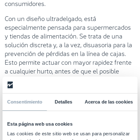
consumidores.
Con un diseño ultradelgado, está
especialmente pensada para supermercados
y tiendas de alimentación. Se trata de una
solución discreta y, a la vez, disuasoria para la
prevención de pérdidas en la línea de cajas.
Esto permite actuar con mayor rapidez frente
a cualquier hurto, antes de que el posible
delincuente se haya acercado a la zona de
salida y pueda escapar con facilidad, es decir,
permite identificar el hurto de manera
Consentimiento
Detalles
Acerca de las cookies
temprana y aumenta, por tanto, la capacidad
de reacción para el personal de seguridad.
Esta página web usa cookies
La NS40 eleva la protección a otro nivel
Las cookies de este sitio web se usan para personalizar
gracias a su tecnología patentada de 360º con