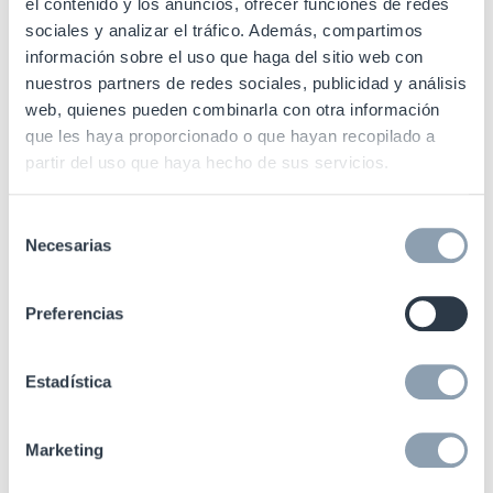
el contenido y los anuncios, ofrecer funciones de redes
detección multidireccional y a la
sociales y analizar el tráfico. Además, compartimos
conectividad Bluetooth. Y es que estas
información sobre el uso que haga del sitio web con
antenas se conectan entre ellas de manera
nuestros partners de redes sociales, publicidad y análisis
inalámbrica, es decir, sin necesidad de
web, quienes pueden combinarla con otra información
que les haya proporcionado o que hayan recopilado a
complejos cableados y sin manipular los
partir del uso que haya hecho de sus servicios.
suelos; una de las grandes ventajas de su
anclaje en el mismo mueble de caja.
Selección
Necesarias
de
Además de mejorar la estética (sin perder un
consentimiento
ápice de potencia en la protección), la
Preferencias
conectividad inalámbrica ofrece mayor
flexibilidad en caso de una posible
remodelación de la tienda y también facilita la
Estadística
instalación, lo que supone un notable ahorro
en costos y tiempo.
Marketing