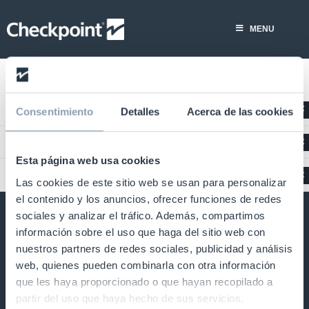
Saltar
al
MENU
contenido
Oficinas en México
Consentimiento
Detalles
Acerca de las cookies
Oficinas en Argentina
Esta página web usa cookies
Oficinas en Chile
Las cookies de este sitio web se usan para personalizar
el contenido y los anuncios, ofrecer funciones de redes
sociales y analizar el tráfico. Además, compartimos
información sobre el uso que haga del sitio web con
Ayuda y apoyo
Categorías de productos
nuestros partners de redes sociales, publicidad y análisis
web, quienes pueden combinarla con otra información
que les haya proporcionado o que hayan recopilado a
Ponte en contacto
Soluciones RFID
partir del uso que haya hecho de sus servicios.