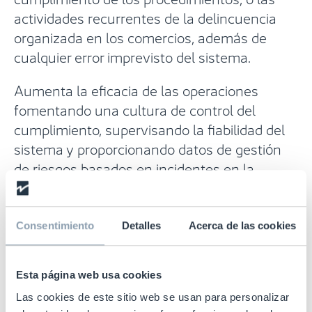
actividades recurrentes de la delincuencia
organizada en los comercios, además de
cualquier error imprevisto del sistema.
Aumenta la eficacia de las operaciones
fomentando una cultura de control del
cumplimiento, supervisando la fiabilidad del
sistema y proporcionando datos de gestión
de riesgos basados en incidentes en la
tienda, para hacer posible una mejor
caracterización del riesgo a la hora de tomar
decisiones.
Consentimiento
Detalles
Acerca de las cookies
Esta página web usa cookies
Las cookies de este sitio web se usan para personalizar