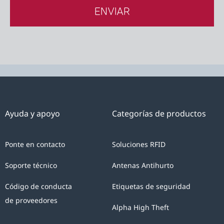
SYSTEMS
MÉXICO
para
el
tratamiento
de
sus
datos
Ayuda y apoyo
Categorías de productos
personales
con
Ponte en contacto
Soluciones RFID
el
único
Soporte técnico
Antenas Antihurto
fin
Código de conducta
Etiquetas de seguridad
de
de proveedores
responder
Alpha High Theft
a