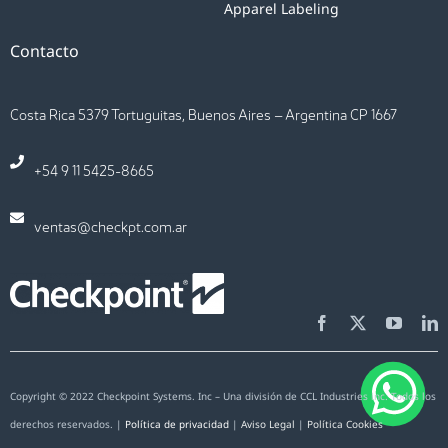
Apparel Labeling
su
consulta.
Contacto
Usted
podrá
Costa Rica 5379 Tortuguitas, Buenos Aires – Argentina CP 1667
ejercer
en
+54 9 11 5425-8665
cualquier
momento
ventas@checkpt.com.ar
su
derecho
de
acceso,
rectificación,
oposición
Copyright © 2022 Checkpoint Systems. Inc – Una división de CCL Industries inc. Todos los
y
derechos reservados. |
Política de privacidad
|
Aviso Legal
|
Política Cookies
cancelación,