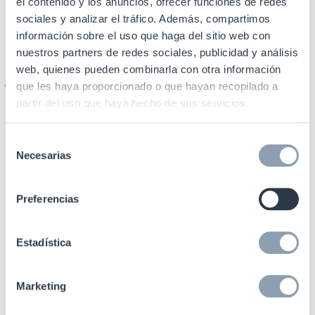
el contenido y los anuncios, ofrecer funciones de redes
sociales y analizar el tráfico. Además, compartimos
información sobre el uso que haga del sitio web con
nuestros partners de redes sociales, publicidad y análisis
web, quienes pueden combinarla con otra información
que les haya proporcionado o que hayan recopilado a
partir del uso que haya hecho de sus servicios.
Selección
Necesarias
de
consentimiento
Preferencias
Estadística
El mantenimiento remoto
Marketing
proactivo minimiza el tiempo