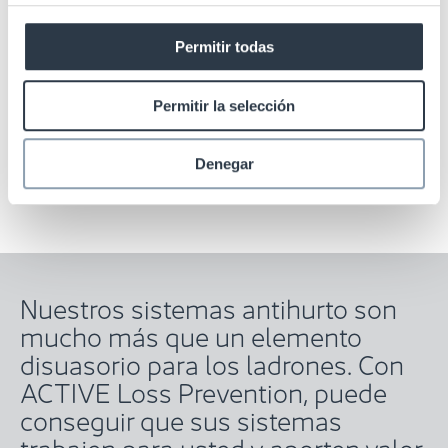
de inactividad del sistema
gracias a un 50 % de
Permitir todas
asistencias remotas correctas
a la primera
Permitir la selección
Denegar
Nuestros sistemas antihurto son
mucho más que un elemento
disuasorio para los ladrones. Con
ACTIVE Loss Prevention, puede
conseguir que sus sistemas
trabajen para usted y aporten valor