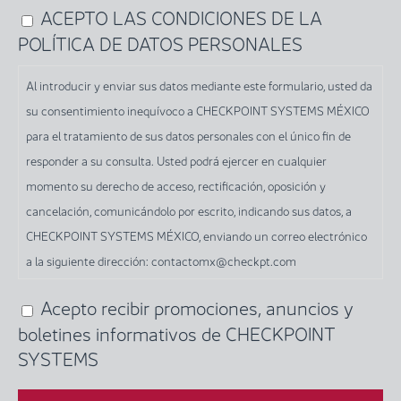
ACEPTO LAS CONDICIONES DE LA
Al
POLÍTICA DE DATOS PERSONALES
introducir
y
Al introducir y enviar sus datos mediante este formulario, usted da
enviar
su consentimiento inequívoco a CHECKPOINT SYSTEMS MÉXICO
sus
para el tratamiento de sus datos personales con el único fin de
datos
responder a su consulta. Usted podrá ejercer en cualquier
mediante
momento su derecho de acceso, rectificación, oposición y
este
cancelación, comunicándolo por escrito, indicando sus datos, a
formulario,
CHECKPOINT SYSTEMS MÉXICO, enviando un correo electrónico
usted
a la siguiente dirección: contactomx@checkpt.com
da
su
Acepto recibir promociones, anuncios y
consentimiento
boletines informativos de CHECKPOINT
inequívoco
SYSTEMS
a
CHECKPOINT