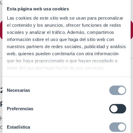
ubicación adecuadas para sus productos?
Esta página web usa cookies
Las cookies de este sitio web se usan para personalizar
Póngase en contacto con nuestros
el contenido y los anuncios, ofrecer funciones de redes
expertos
sociales y analizar el tráfico. Además, compartimos
información sobre el uso que haga del sitio web con
Haga clic aquí para ir al siguiente paso.
nuestros partners de redes sociales, publicidad y análisis
web, quienes pueden combinarla con otra información
que les haya proporcionado o que hayan recopilado a
partir del uso que haya hecho de sus servicios.
Selección
2. Seleccione la incrustación para su
Necesarias
de
producto
consentimiento
Preferencias
Hemos preseleccionado los siguientes inlays ya
que cumplen con las especificaciones ARC para
Estadística