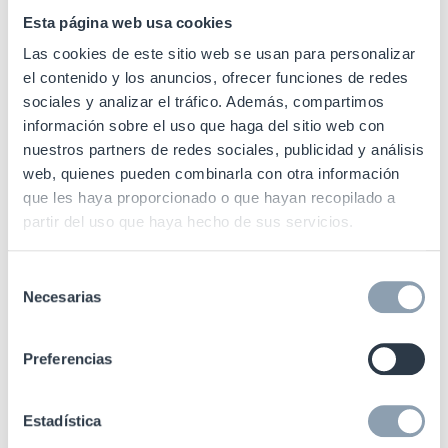
3. Cumplimiento normativo y
Esta página web usa cookies
certificaciones
Las cookies de este sitio web se usan para personalizar
el contenido y los anuncios, ofrecer funciones de redes
En México, la implementación de controles de
sociales y analizar el tráfico. Además, compartimos
trazabilidad se ha convertido en un requisito
información sobre el uso que haga del sitio web con
en muchos sectores para cumplir con
nuestros partners de redes sociales, publicidad y análisis
normativas internacionales. El uso de RFID
web, quienes pueden combinarla con otra información
que les haya proporcionado o que hayan recopilado a
facilita la generación de reportes detallados y
partir del uso que haya hecho de sus servicios.
confiables, simplificando auditorías y
certificaciones.
Selección
Necesarias
de
Trazabilidad de piezas metálicas y
consentimiento
plásticas: Un desafío resuelto
Preferencias
Los componentes metálicos y plásticos
presentan desafíos únicos para la trazabilidad.
Estadística