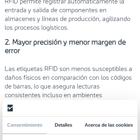
RFID permite registrar automáticamente la
entrada y salida de componentes en
almacenes y líneas de producción, agilizando
los procesos logísticos.
2. Mayor precisión y menor margen de
error
Las etiquetas RFID son menos susceptibles a
daños físicos en comparación con los códigos
de barras, lo que asegura lecturas
consistentes incluso en ambientes
industriales adversos. Esto es crucial para
garantizar la calidad en sectores como el
aeroespacial, donde la trazabilidad de cada
Consentimiento
Detalles
Acerca de las cookies
pieza debe ser rigurosa.