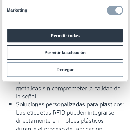
Las piezas metálicas, por ejemplo, pueden
interferir con señales de radiofrecuencia,
Marketing
mientras que los plásticos pueden tener
características que dificultan la adherencia de
etiquetas RFID. Sin embargo, avances
Permitir todas
tecnológicos recientes han permitido superar
estas barreras:
Permitir la selección
Etiquetas RFID específicas para metales:
Estas etiquetas están diseñadas para
Denegar
operar eficazmente en superficies
metálicas sin comprometer la calidad de
la señal.
Soluciones personalizadas para plásticos:
Las etiquetas RFID pueden integrarse
directamente en moldes plásticos
durante el proceso de fabricación,