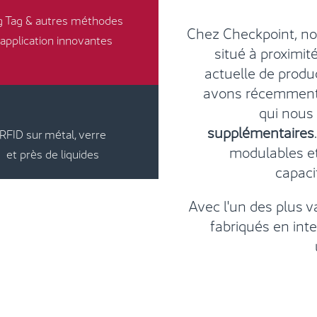
g Tag & autres méthodes
Chez Checkpoint, nou
'application innovantes
situé à proximi
actuelle de produ
avons récemment 
qui nous
supplémentaires
RFID sur métal, verre
modulables et
et près de liquides
capaci
Avec l'un des plus 
fabriqués en inte