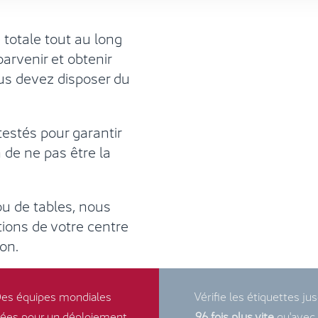
totale tout au long
arvenir et obtenir
us devez disposer du
estés pour garantir
 de ne pas être la
ou de tables, nous
tions de votre centre
ion.
es équipes mondiales
Vérifie les étiquettes ju
iées pour un déploiement
96 fois plus vite
qu'avec