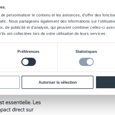
eut être
es passées,
ies.
proche du lieu
e personnaliser le contenu et les annonces, d'offrir des fonctio
rafic. Nous partageons également des informations sur l'utilisati
, de publicité et d'analyse, qui peuvent combiner celles-ci avec
on des commandes et
ils ont collectées lors de votre utilisation de leurs services.
à chacune en cas de
Préférences
Statistiques
ur la Supply Chain
Autoriser la sélection
st essentielle. Les
act direct sur