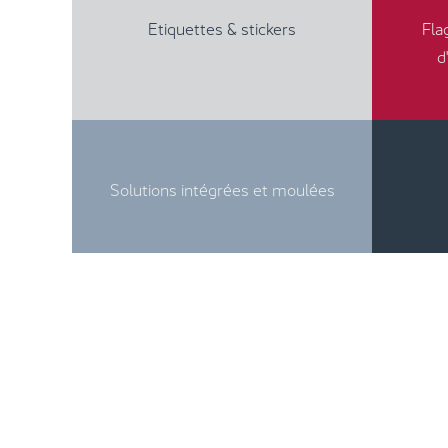
Etiquettes & stickers
Fla
d
Solutions intégrées et moulées