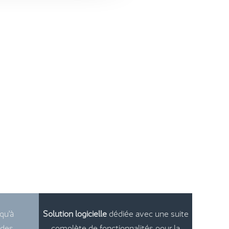
squ'à
Solution logicielle
dédiée avec une suite
 des
complète de fonctionnalités pour la