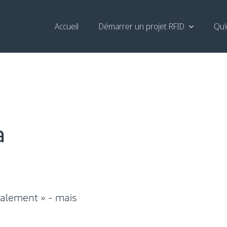
Accueil
Démarrer un projet RFID
Qu’
a
calement » - mais