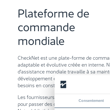
Plateforme de
commande
mondiale
CheckNet est une plate-forme de comman
adaptable et évolutive créée en interne. 
d'assistance mondiale travaille à sa main
développement et à son optimisation pou
besoins en constante évolution de la RFID
Les fournisseurs peuvent accéder à Chec
Consentement
pour passer des commandes avec ou sans