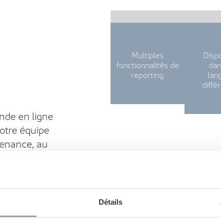
Multiples
Disp
fonctionnalités de
dan
reporting
lan
diffé
de en ligne
Notre équipe
tenance, au
r répondre aux
.
kNet de n'importe où
Détails
 données variables.