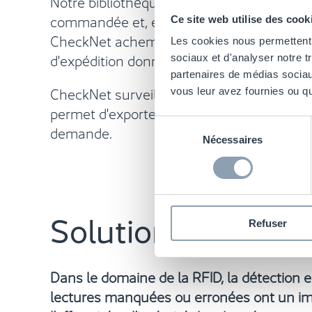
Notre bibliothèque complète de produits p
commandée et, en fonction des command
Ce site web utilise des cook
CheckNet achemine la commande la plus 
Les cookies nous permettent d
d'expédition donné.
sociaux et d'analyser notre t
partenaires de médias sociaux
CheckNet surveille et maintient la gesti
vous leur avez fournies ou qu'
permet d'exporter les données relatives 
Sélection
demande.
Nécessaires
du
consentement
Solutions RFID po
Refuser
Dans le domaine de la RFID, la détection e
lectures manquées ou erronées ont un imp