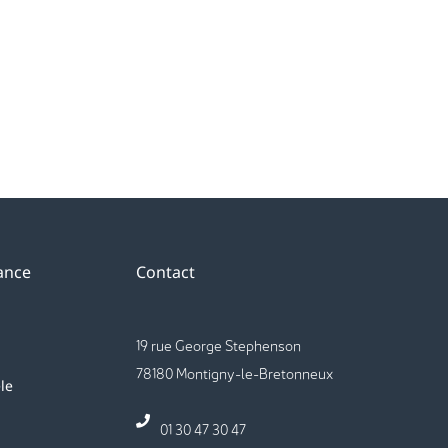
tance
Contact
19 rue George Stephenson
78180 Montigny-le-Bretonneux
le
01 30 47 30 47