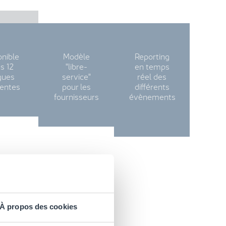
onible
Modèle
Reporting
s 12
"libre-
en temps
gues
service"
réel des
rentes
pour les
différents
fournisseurs
évènements
À propos des cookies