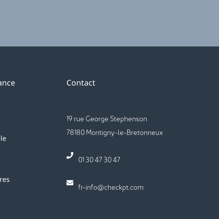
tance
Contact
19 rue George Stephenson
78180 Montigny-le-Bretonneux
le
01 30 47 30 47
ires
fr-info@checkpt.com