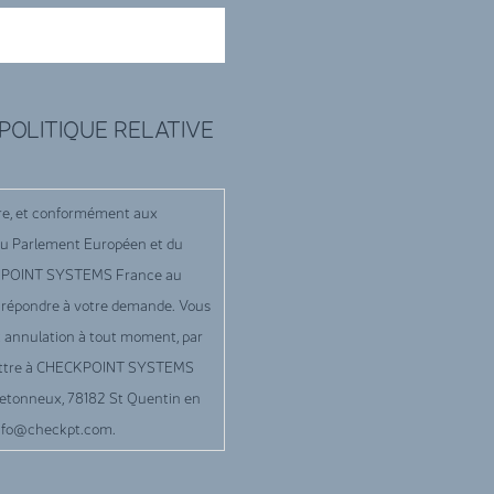
 POLITIQUE RELATIVE
ire, et conformément aux
9 du Parlement Européen et du
ECKPOINT SYSTEMS France au
e répondre à votre demande. Vous
 et annulation à tout moment, par
e lettre à CHECKPOINT SYSTEMS
retonneux, 78182 St Quentin en
-info@checkpt.com.