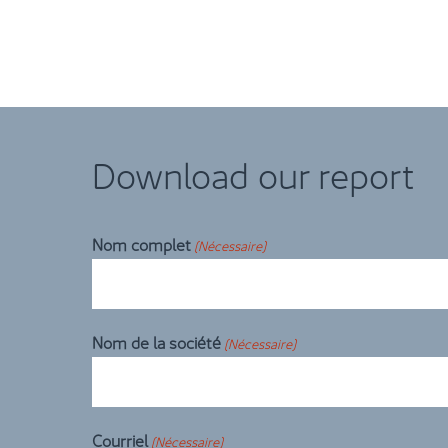
Download our report
Nom complet
(Nécessaire)
Nom de la société
(Nécessaire)
Courriel
(Nécessaire)