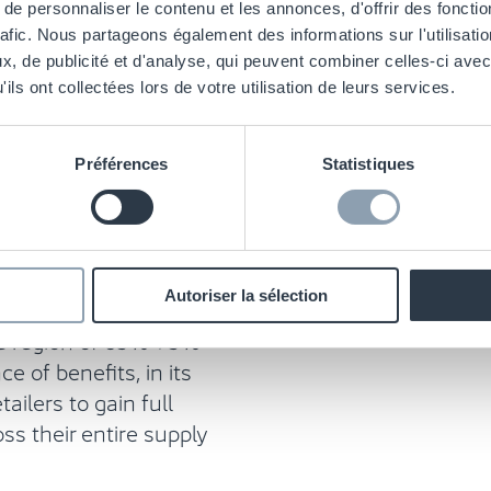
your
e personnaliser le contenu et les annonces, d'offrir des fonctio
rafic. Nous partageons également des informations sur l'utilisati
, de publicité et d'analyse, qui peuvent combiner celles-ci avec
ils ont collectées lors de votre utilisation de leurs services.
on of using active
Préférences
Statistiques
omnichannel services
 something that can be
e of item-level RFID
chnology find that
Autoriser la sélection
es dramatically,
he region of 65%-75%
 of benefits, in its
ailers to gain full
ross their entire supply