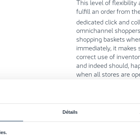
This level of flexibilit
fulfill an order from t
dedicated click and col
omnichannel shoppers a
shopping baskets whe
immediately, it makes s
correct use of inventor
and indeed should, ha
when all stores are ope
normal.
[2]
ICSC
Détails
ies.