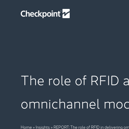
Skip
to
content
The role of RFID 
omnichannel mod
Home
»
Insights
»
REPORT: The role of RFID in delivering o