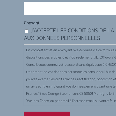
Consent
J’ACCEPTE LES CONDITIONS DE LA
AUX DONNÉES PERSONNELLES
En complétant et en envoyant vos données via ce formula
dispositions des articles 6 et 7 du règlement (UE) 2016/67
Conseil, vous donnez votre accord sans équivoque à CH
traitement de vos données personnelles dans le seul but d
pouvez exercer les droits d'accès, rectification, opposition
un avis écrit, en indiquant vos données, en envoyant un
France, 19 rue George Stephenson, CS 50501 Montigny le B
Yvelines Cedex, ou par email à l'adresse email suivante: fr