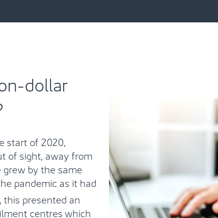
on-dollar
?
 start of 2020,
ut of sight, away from
e grew by the same
the pandemic as it had
s, this presented an
lfilment centres which