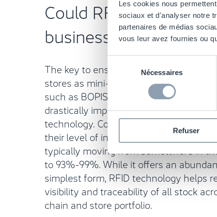
Could RFID transform 
Les cookies nous permettent d
sociaux et d'analyser notre t
business?
partenaires de médias sociaux
vous leur avez fournies ou qu'
Sélection
The key to ensuring the smooth operati
Nécessaires
du
stores as mini-fulfilment centres and 
consentement
such as BOPIS is inventory accuracy –
drastically improved by taking advantag
technology. Companies utilizing RFID te
Refuser
their level of inventory accuracy improv
typically moving from somewhere in t
to 93%-99%. While it offers an abundance
simplest form, RFID technology helps ret
visibility and traceability of all stock ac
chain and store portfolio.