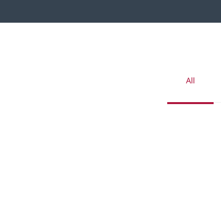
Insights - Gr
All