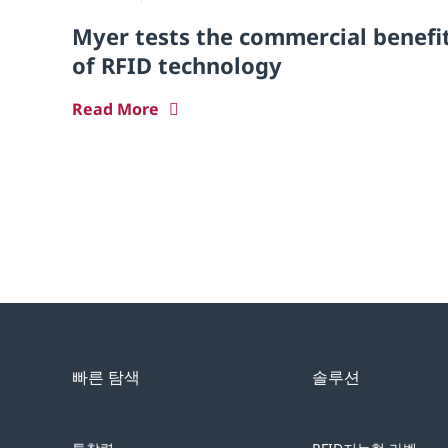
Myer tests the commercial benefi
of RFID technology
Read More
빠른 탐색
솔루션