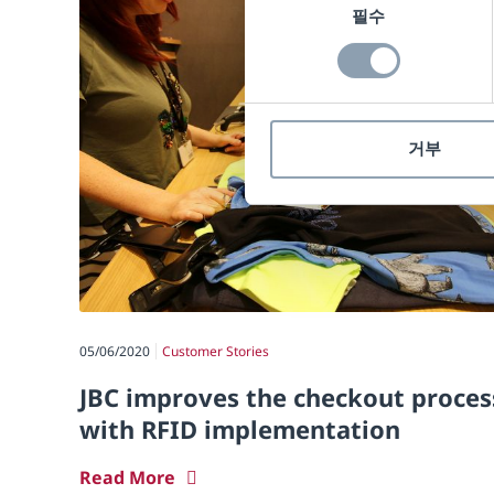
필수
의
선
택
거부
05/06/2020
Customer Stories
JBC improves the checkout proces
with RFID implementation
Read More