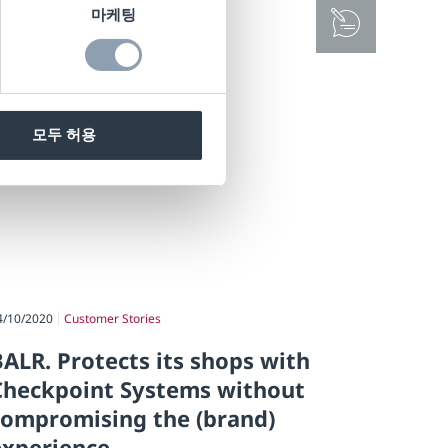
마케팅
모두 허용
4/10/2020
Customer Stories
BALR. Protects its shops with
Checkpoint Systems without
compromising the (brand)
experience