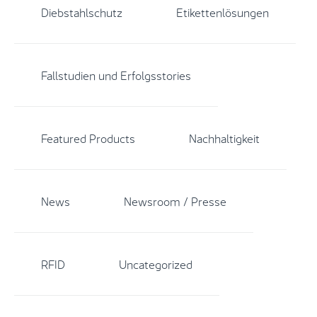
neuer
Diebstahlschutz
Etikettenlösungen
Standard
für RFID-
Performance
Fallstudien und Erfolgsstories
in Handel
und
Logistik
Featured Products
Nachhaltigkeit
RFID muss
heute [...]
News
Newsroom / Presse
RFID
Uncategorized