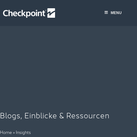
Skip
MENU
to
MENU
content
Blogs, Einblicke & Ressourcen
Home
»
Insights