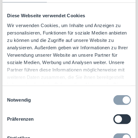
Diese Webseite verwendet Cookies
Wir verwenden Cookies, um Inhalte und Anzeigen zu
personalisieren, Funktionen für soziale Medien anbieten
zu können und die Zugriffe auf unsere Website zu
analysieren. Außerdem geben wir Informationen zu Ihrer
Verwendung unserer Website an unsere Partner für
soziale Medien, Werbung und Analysen weiter. Unsere
Partner führen diese Informationen möglicherweise mit
weiteren Daten zusammen, die Sie ihnen bereitgestellt
27.10.2025
Diebstahlschutz
haben oder die sie im Rahmen Ihrer Nutzung der Dienste
2-Alarm Mini Spider Wrap RF
gesammelt haben.
Einwilligungsauswahl
Notwendig
Read More
Präferenzen