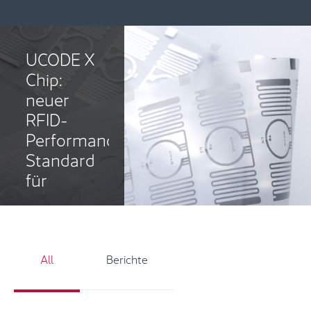
UCODE X
Chip:
neuer
RFID-
Performance-
Standard
für
Handel
und
Insights - Grid Filter
Logistik
All
Berichte
UCODE X
Chip: ein